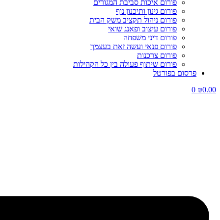
פורום איכות סביבת המגורים
פורום גינון ותיכנון נוף
פורום ניהול תקציב משק הבית
פורום עיצוב ופאנג שואי
פורום דיני משפחה
פורום פנאי ועשה זאת בעצמך
פורום צרכנות
פורום שיתוף פעולה בין כל הקהילות
פרסום בפורטל
0
₪
0.00