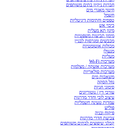
חברות ניקיון בתים משותפים
חיטוי מאגרי מים
חשמל
טפסים וחתימות דיגיטליות
כיבוי אש
מיגון תא מעלית
מימון תביעות משפטיות
מכבשים ומגרסות לבניין
מכולות אוטומטיות
מנעולן
מעליות
מערכות Wi-Fi
מערכות אזעקה / מצלמות
מערכות סולאריות
משאבות מים
נוזל הסקה
סימוני חניות
עורכי דין / נוטוריונים
עיצוב לובי וחדר מדרגות
עמדות טעינה חשמליות
פוליש
פיקוח ובניה
צביעת חדרי מדרגות
קבלני שיפוצים לבתים משותפים