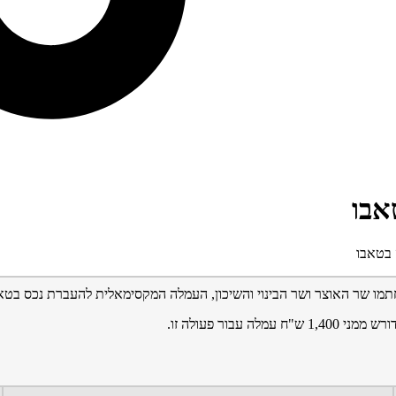
אבו
 בטאבו
בור פעולה זו.