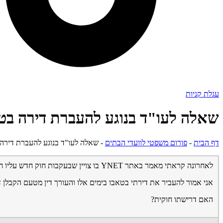
עגלת קניות
שאלה לעו"ד בנוגע להעברת דירה בט
דף הבית
-
פורום משפטי לוועדי הבתים
-
שאלה לעו"ד בנוגע להעברת דירה
לאחרונה קראתי מאמר באתר YNET בו צויין שבעקבות חוק חדש עליו חתמו שר האוצר ושר הבינוי והשיכון, העמלה המקסימאלית להעברת נכס בטאבו הנה 300 ש"ח.
אני אמור להעביר את דירתי בטאבו בימים אלו והעורך דין מטעם הקבלן דורש ממני 1,400 ש"ח עמלה ע
האם דרישתו חוקית?