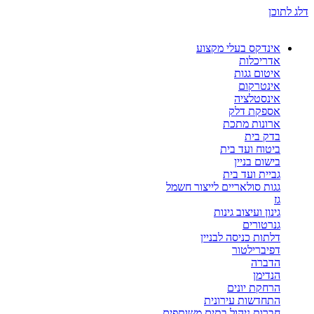
דלג לתוכן
אינדקס בעלי מקצוע
אדריכלות
איטום גגות
אינטרקום
אינסטלציה
אספקת דלק
ארונות מתכת
בדק בית
ביטוח ועד בית
בישום בניין
גביית ועד בית
גגות סולאריים לייצור חשמל
גז
גינון ועיצוב גינות
גנרטורים
דלתות כניסה לבניין
דפיברילטור
הדברה
הנדימן
הרחקת יונים
התחדשות עירונית
חברות ניהול בתים משותפים