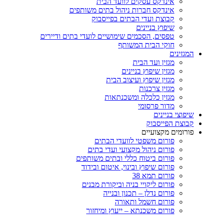
אינדקס עסקים לוועד הבית
אינדקס חברות ניהול בתים משותפים
קבוצת ועדי הבתים בפייסבוק
שיפוץ בניינים
טפסים, הסכמים שימושיים לועדי בתים ודיירים
חוקי הבית המשותף
המגזינים
מגזין ועד הבית
מגזין שיפוץ בניינים
מגזין שיפוץ ועיצוב הבית
מגזין צרכנות
מגזין כלכלה ומשכנתאות
מדור פרסומי
שיפוצי בניינים
קבוצת הפייסבוק
פורומים מקצועיים
פורום משפטי לוועדי הבתים
פורום ניהול מקצועי ועדי בתים
פורום ביטוח כללי ובתים משותפים
פורום שיפוץ ובינוי, איטום ובידוד
פורום תמא 38
פורום ליקויי בניה וביקורת מבנים
פורום נדלן – תכנון ובנייה
פורום חשמל ותאורה
פורום משכנתא – ייעוץ ומיחזור