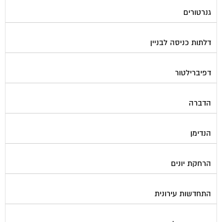
חברות ניקיון בתים משותפים
חיטוי מאגרי מים
חשמל
טפסים וחתימות דיגיטליות
כיבוי אש
מיגון תא מעלית
מימון תביעות משפטיות