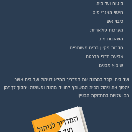
בנייה וניהול אתר: Eyeweb שיווק באינטרנט .
כל הזכויות שמורות לפורטל בית משותף
וועדי בתים ודיירים