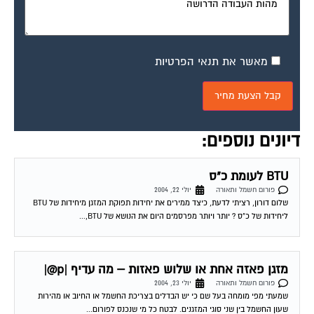
תאורת דירה
פורום חשמל ותאורה
יולי 23, 2004
לקראת מעבר לדירה חדשה הייתי רוצה לדעת מספר דברים לגבי תאורת הדירה
ובאותה הזדמנות לאשש או להפריך דעה לגבי ספוטים. האם יש סוג מסויים של...
יחידת B.T.U בהקשר למכשירי חשמל
פורום חשמל ותאורה
יולי 30, 2004
האם ניתן לדעת את יחידות הB.T.U של תנורים/ מקררים… והאם ידיעת היחידות היא
במילים אחרות לדעת מה פליטת החום לאוויר של מכשיר מסויים? 03-08-2004
03:07:00...
כמה BTU צריך לחדר מגורים חם בגודל 16 מ
פורום חשמל ותאורה
יולי 30, 2004
שלום, כמה BTU צריך לחדר מגורים בגודל של 16 מ´, ללא קומה מעל, כאשר הבידוד
אינו טוב (בית ישן). מדובר בחדר חם מאד שיש בו...