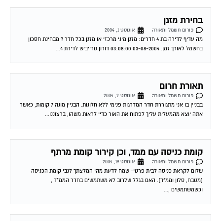
פורום חשמל ותאורה
ספטמבר 11, 2004
ברשותי מזגן תדיראן 2.5 כ"ס- לפני כחודשיים הוא התחיל לקרר לסירוגין ואז גיליתי
שהקבל שלו ממש הרוס ועשה קצרים- קניתי קבל חדש והכל היה בסדר...
ספוטים
פורום חשמל ותאורה
אוקטובר 5, 2004
בדירתי החדשה ישנם 25 ספוטים. ידוע שרצוי להשתמש בנורות 12v . לכל כמה
ספוטים רצוי שנאי 220.: 12 ? 07-10-2004 20:24:00 דורון טרייביש כמה שנאים...
שירות אישי לוועדי בתים!
איתור בעלי מקצוע
המוקד לדייר של פורטל בית משותף דואג שבעלי מקצוע הוגנים
ומקצועיים יתנו לך שירות. מלא את הטופס או
לחץ לשליחת הודעת