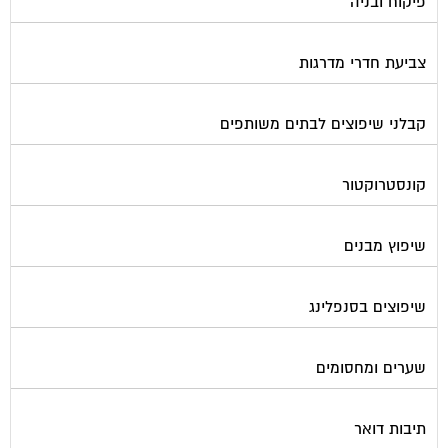
פורטל בית משותף
תנאי שימוש ומדיניות פרטיות
בית
מגזינים מקצועיים
אינדקס נותני שירותים לוועד הבית
קבוצת הפייסבוק
פרסום באתר
תקנון החנות
הצהרת נגישות
צור קשר
המגזינים המובילים
מגזין ועד הבית
מגזין בעלי מקצוע
מגזין מעבר דירה
מגזין כלכלה ומשכנתאות