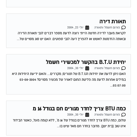
בחירת מזגן
פורום חשמל ותאורה
אוגוסט 1, 2004
מה עדיף לדירה בת 4 חדרים: מזגן מיני מרכזי או מזגן בכל חדר ? מבחינת חסכון
בחשמל לאורך זמן. 03-08-2004 03:08:00 דורון טרייביש לדירת 4...
תאורת חרום
פורום חשמל ותאורה
אוגוסט 2, 2004
בבניין בו אני מתגוררת חדר המדרגות פנימי ללא חלונות. הבניין מונה 7 קומות, כאשר
אתה יוצא מהמעלית עליך לפתוח את האור כדיי לראות משהו, ברצוננו...
קומת כניסה עם ממד, וכן קירור קומת מרתף
פורום חשמל ותאורה
אוגוסט 19, 2004
שלום לקראת כניסה לבית פרטי- שמח לדעת מהי המלצתך לגבי קומת הכניסה
(מטבח, סלון וממ"ד). האם בגלל שלרוב לא משתמשים בחדר הממ"ד ,
וכשמשתמשים ,...
מזגן מפוצל סורר