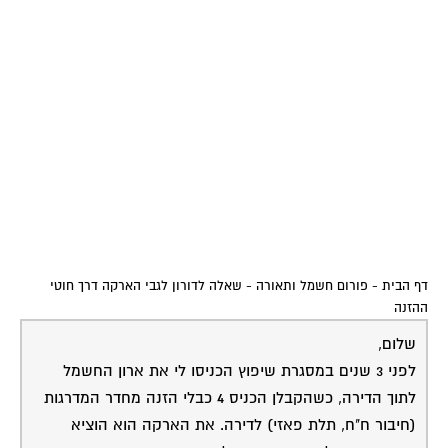
עכשיו, בעקבות עבודות שנאלצנו לבצע בכל הבניין, אנשי
החשמל אומרים שזה לא לפי התקן וכבל הארקה (כבל 5)
חייב גם לבוא דרך כבלי ההזנה שיוצאים מחיבור ח"ח כמו
שאר הכבלים שמגיעים לדירה. את הכבל הזה הם יחברו
להארקה יחד עם כל הדירות בבניין, באופן אחיד. מה
שמעצבן זה שלשם כך נאלצנו לקדוח ולהעביר את כבל
ההארקה החדש דרך ארון קיר…
האם יש תקן לגבי זה? מי צודק? השיפוצניק שעשה לי את
העבודה לפני כמה שנים או החשמלאים שעובדים אצלנו
כעת?
תודה!
21-06-2006
קובי שדי
קודם כל
20:28:00
החשמלאים
טועים ומטעים
כי הכבל של ח"ח אינו 5 גידים כי 4 מאחר והם לא מביאים לך