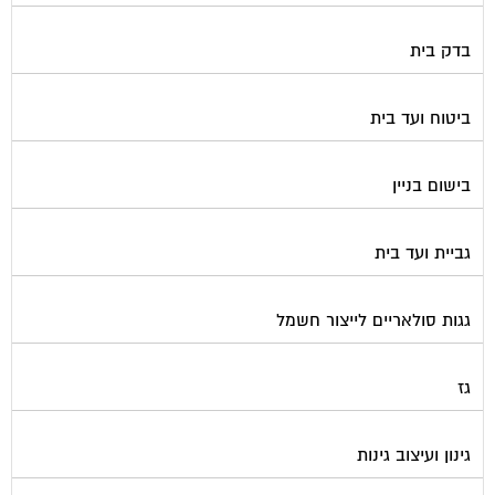
דלתות כניסה לבניין
דפיברילטור
הדברה
הנדימן
הרחקת יונים
התחדשות עירונית
חברות ניהול בתים משותפים