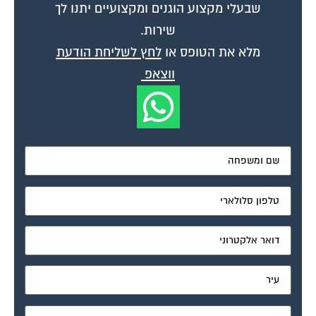
מאשר את תנאי הפרטיות
דיונים נוספים:
BTU לעומת כ"ס
פורום חשמל ותאורה
יולי 22, 2004
שלום דורון, רציתי לדעת, כיצד ממירים את יחידות תפוקת המזגן מיחידות של BTU
ליחידות של כ"ס ? יותר ויותר מפרסמים היום את הנושא של BTU,...
מזגן פאזה אחת או שלוש פאזות – מה עדיף |p@|
פורום חשמל ותאורה
יולי 23, 2004
שמעתי מפי מומחה בעל שם כי יש הבדלים בצריכת החשמל או החיוב או מהירות
שעון החשמל בין שני סוגי המזגנים. לבטח כל מי שנכנס לפורום...