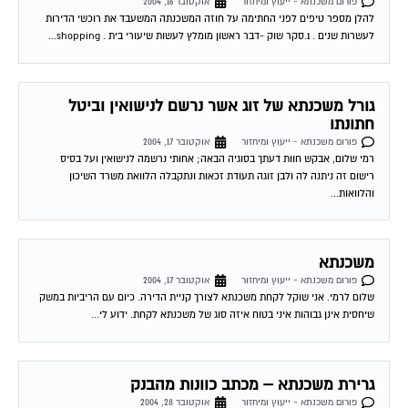
פורום משכנתא - ייעוץ ומיחזור
אוקטובר 16, 2004
להלן מספר טיפים לפני החתימה על חוזה המשכנתה המשעבד את רוכשי הדירות
לעשרות שנים . 1.סקר שוק -דבר ראשון מומלץ לעשות שיעורי בית . shopping...
גורל משכנתא של זוג אשר נרשם לנישואין וביטל
חתונתו
פורום משכנתא - ייעוץ ומיחזור
אוקטובר 17, 2004
רמי שלום, אבקש חוות דעתך בסוגיה הבאה; אחותי נרשמה לנישואין ועל בסיס
רישום זה ניתנה לה ולבן זוגה תעודת זכאות ונתקבלה הלוואת משרד השיכון
והלוואות...
משכנתא
פורום משכנתא - ייעוץ ומיחזור
אוקטובר 17, 2004
שלום לרמי. אני שוקל לקחת משכנתא לצורך קניית הדירה. כיום עם הריביות במשק
שיחסית אינן גבוהות איני בטוח איזה סוג של משכנתא לקחת. ידוע לי...
גרירת משכנתא – מכתב כוונות מהבנק
פורום משכנתא - ייעוץ ומיחזור
אוקטובר 28, 2004