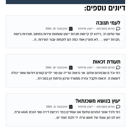
דיונים נוספים:
לעמי תגובה
פורום משכנתא - ייעוץ ומיחזור
אוקטובר 10, 2004
עמי שלום רב ,כידוע לך קיימות חברות ייעוץ שנותנות שירות בתחום ,סוכניות ביטוח
,חברות ייעוץ … ,לא מעניין אותי כמה הם לוקחות עבור השירות ,זו...
תעודת זכאות
פורום משכנתא - ייעוץ ומיחזור
אוקטובר 10, 2004
רמי וכל מ שבפורום שלום. אני גרושה טרייה עם שני ילדים קטנים ויודעת שאני יכולה
לעשות ת. זכאות ולקבל עזרה ממשרד שיכון ופיתוח הן בשכירת...
יעוץ בנושא משכנתא?
פורום משכנתא - ייעוץ ומיחזור
אוקטובר 11, 2004
רמי ולכל אנשי הפורום שלום! אנו עומדים בפני רכישת דירה שווי הנכס 450K ש"ח,
ויש לנו הון עצמי של 300K ש"ח. לי ולבת זוגתי יש...