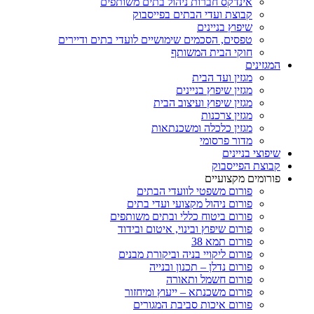
אינדקס חברות ניהול בתים משותפים
קבוצת ועדי הבתים בפייסבוק
שיפוץ בניינים
טפסים, הסכמים שימושיים לועדי בתים ודיירים
חוקי הבית המשותף
המגזינים
מגזין ועד הבית
מגזין שיפוץ בניינים
מגזין שיפוץ ועיצוב הבית
מגזין צרכנות
מגזין כלכלה ומשכנתאות
מדור פרסומי
שיפוצי בניינים
קבוצת הפייסבוק
פורומים מקצועיים
פורום משפטי לוועדי הבתים
פורום ניהול מקצועי ועדי בתים
פורום ביטוח כללי ובתים משותפים
פורום שיפוץ ובינוי, איטום ובידוד
פורום תמא 38
פורום ליקויי בניה וביקורת מבנים
פורום נדלן – תכנון ובנייה
פורום חשמל ותאורה
פורום משכנתא – ייעוץ ומיחזור
פורום איכות סביבת המגורים