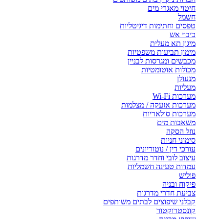
חיטוי מאגרי מים
חשמל
טפסים וחתימות דיגיטליות
כיבוי אש
מיגון תא מעלית
מימון תביעות משפטיות
מכבשים ומגרסות לבניין
מכולות אוטומטיות
מנעולן
מעליות
מערכות Wi-Fi
מערכות אזעקה / מצלמות
מערכות סולאריות
משאבות מים
נוזל הסקה
סימוני חניות
עורכי דין / נוטוריונים
עיצוב לובי וחדר מדרגות
עמדות טעינה חשמליות
פוליש
פיקוח ובניה
צביעת חדרי מדרגות
קבלני שיפוצים לבתים משותפים
קונסטרוקטור