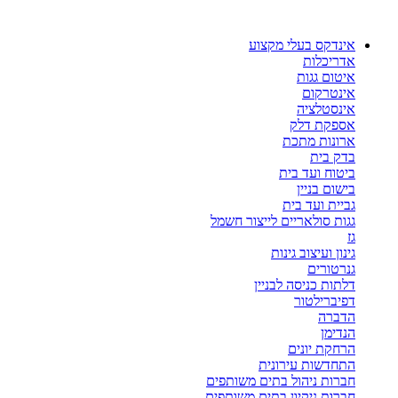
דלג
לתוכן
אינדקס בעלי מקצוע
אדריכלות
איטום גגות
אינטרקום
אינסטלציה
אספקת דלק
ארונות מתכת
בדק בית
ביטוח ועד בית
בישום בניין
גביית ועד בית
גגות סולאריים לייצור חשמל
גז
גינון ועיצוב גינות
גנרטורים
דלתות כניסה לבניין
דפיברילטור
הדברה
הנדימן
הרחקת יונים
התחדשות עירונית
חברות ניהול בתים משותפים
חברות ניקיון בתים משותפים