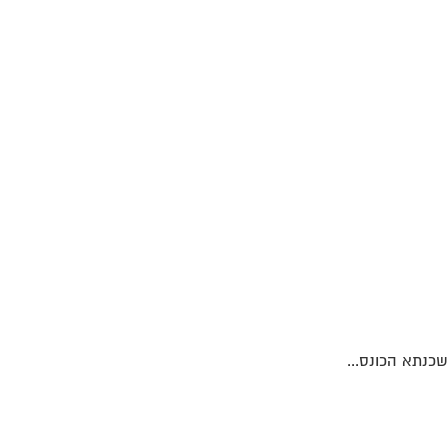
כנתא הכונס...