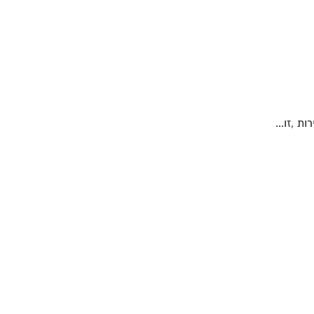
ת ,זו...