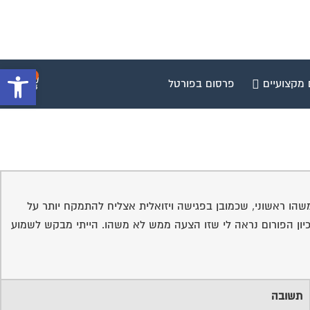
פתח סרגל 
0
 מקצועיים
פרסום בפורטל
הו ראשוני, שכמובן בפגישה ויזואלית אצליח להתמקח יותר על
 אחוזים, על סכום של 335 אלף ש"ח. לפי ההודעות שקראתי בארכיון הפורום נראה לי שזו הצעה ממש לא משהו. הייתי מבקש לשמוע
תשובה