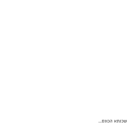
כנתא הכונס...