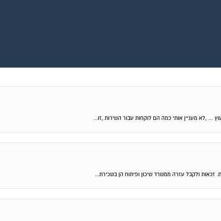
וץ … ,לא מעניין אותי כמה הם לוקחות עבור השירות ,זו...
ת. זכאות ולקבל עזרה ממשרד שיכון ופיתוח הן בשכירת...