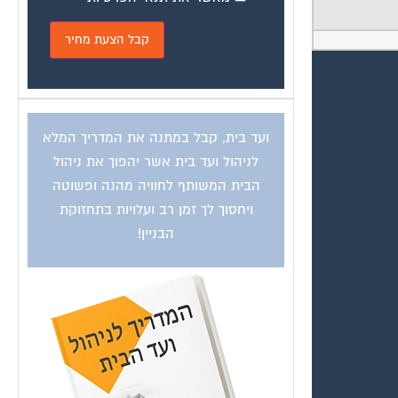
ועד בית, קבל במתנה את המדריך המלא
לניהול ועד בית אשר יהפוך את ניהול
הבית המשותף לחוויה מהנה ופשוטה
ויחסוך לך זמן רב ועלויות בתחזוקת
הבניין!