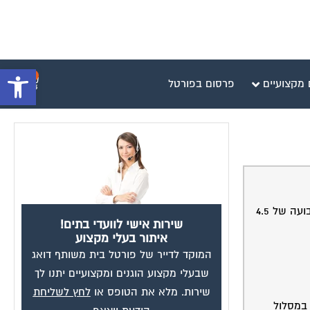
פתח סרגל 
0
 מקצועיים
פרסום בפורטל
אני מעוניין לקחת משכנתא של 420000 ש"ח ל-20 שנה בריבית קבועה (צמוד למדד). ההצעה הכי טובה שקיבלתי עד עכשיו היא ריבית קבועה של 4.5
שירות אישי לוועדי בתים!
איתור בעלי מקצוע
המוקד לדייר של פורטל בית משותף דואג
שבעלי מקצוע הוגנים ומקצועיים יתנו לך
שירות. מלא את הטופס או
לחץ לשליחת
חרי 10 שנים אני אוכל לבחור במסלול