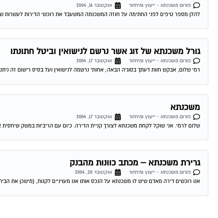
פורום משכנתא - ייעוץ ומיחזור
אוקטובר 16, 2004
להלן מספר טיפים לפני החתימה על חוזה המשכנתה המשעבד את רוכשי הדירות לעשרות שנים . 1.סקר שוק -דבר ראשון מומלץ לעשות שיעורי בית . ping
גורל משכנתא של זוג אשר נרשם לנישואין וביטל חתונתו
פורום משכנתא - ייעוץ ומיחזור
אוקטובר 17, 2004
רמי שלום, אבקש חוות דעתך בסוגיה הבאה; אחותי נרשמה לנישואין ועל בסיס רישום זה ניתנה
משכנתא
פורום משכנתא - ייעוץ ומיחזור
אוקטובר 17, 2004
שלום לרמי. אני שוקל לקחת משכנתא לצורך קניית הדירה. כיום עם הריביות במשק שיחסית אינ
גרירת משכנתא – מכתב כוונות מהבנק
פורום משכנתא - ייעוץ ומיחזור
אוקטובר 28, 2004
אנו רוכשים דירה מאדם שיש לו משכנתא על הנכס אותו אנו מעויניים לקנות, (מישכן את הבית 