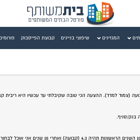
תים
המגזינים
שיפוצי בניינים
קבוצת הפייסבוק
פורומים
בנק/סניף.
קיבלתי גם הצעה לקחת 60% מהסכוםל -20 שנה כאשר הריבית ב10 השנים הראשונות תהיה 4.3 (קבועה) וא