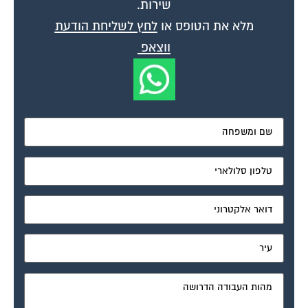
מאשר את תנאי הפרטיות
דיונים נוספים:
תביעה בביהמ"ש לתביעות קטנות
פורום משפטי לוועדי הבתים
יולי 12, 2004
בבניין קיימים מעל ל-5 דיירים החייבים מיסי ועד, האם ניתן לתבוע את כולם בתביעה
אחת או יש לתבוע אינדבידואלי, אם כן כיצד זה ניתן לבצוע...
נזק של דייר לרכוש המשותף
פורום משפטי לוועדי הבתים
יולי 19, 2004
הדייר בדירה שמעלי ערך שיפוצים בדירתו שכתוצאה מהם נגרם נזק לצנרת
המשותפת, אחת הדירות בבניין הוצפה ונגרם לה נזק רב. האם העובדה שהנזק נגרם
לצנרת...