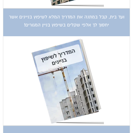
אדריכלות
איטום גגות
אינטרקום
אינסטלציה
אספקת דלק
ארונות מתכת
בדק בית