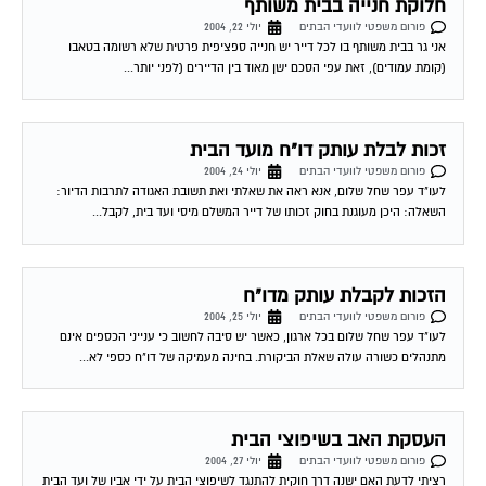
תמורת סכומים כפולים מאלה המוצעים על ידי דיירים אחרים או...
נוהל תקין בכספי וועד הבית
פורום משפטי לוועדי הבתים
יולי 28, 2004
בוקר טוב עו´ד שלח קראתי שכבר דנתם בנושא כאוב זה אך לצערי אני חדשה
בפורום לכן אבקש לשאול אותך מה החוק אומר לגבי הכספים שהוועד...
שירות אישי לוועדי בתים!
איתור בעלי מקצוע
המוקד לדייר של פורטל בית משותף דואג שבעלי מקצוע הוגנים
ומקצועיים יתנו לך שירות. מלא את הטופס או
לחץ לשליחת הודעת
ווצאפ