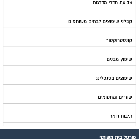
תנאי שימוש ומדיניות פרטיות
בית
מגזינים מקצועיים
אינדקס נותני שירותים לוועד הבית
קבוצת הפייסבוק
פרסום באתר
תקנון החנות
הצהרת נגישות
צור קשר
המגזינים המובילים
מגזין ועד הבית
מגזין בעלי מקצוע
מגזין מעבר דירה
מגזין כלכלה ומשכנתאות
מגזין שיפוץ ועיצוב הבית