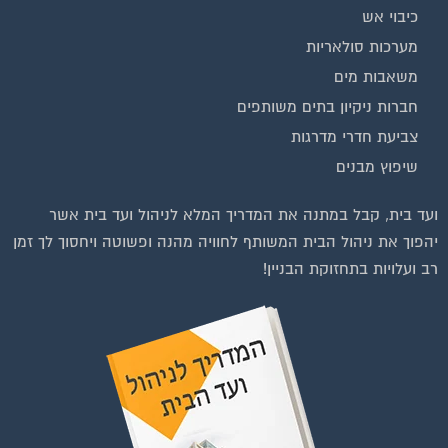
בנייה וניהול אתר: Eyeweb שיווק באינטרנט .
כל הזכויות שמורות לפורטל בית משותף
וועדי בתים ודיירים