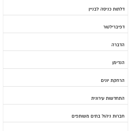
חברות ניקיון בתים משותפים
חיטוי מאגרי מים
חשמל
טפסים וחתימות דיגיטליות
כיבוי אש
מיגון תא מעלית
מימון תביעות משפטיות
מכבשים ומגרסות לבניין