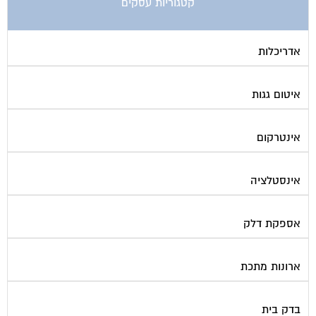
ביטוח ועד בית
בישום בניין
גביית ועד בית
גגות סולאריים לייצור חשמל
גז
גינון ועיצוב גינות
גנרטורים