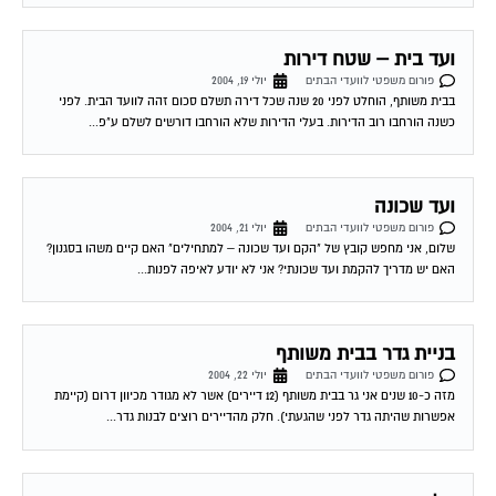
פורום משפטי לוועדי הבתים
יולי 22, 2004
אני גר בבית משותף בו לכל דייר יש חנייה ספציפית פרטית שלא רשומה בטאבו
(קומת עמודים), זאת עפי הסכם ישן מאוד בין הדיירים (לפני יותר...
זכות לבלת עותק דו"ח מועד הבית
פורום משפטי לוועדי הבתים
יולי 24, 2004
לעו"ד עפר שחל שלום, אנא ראה את שאלתי ואת תשובת האגודה לתרבות הדיור:
השאלה: היכן מעוגנת בחוק זכותו של דייר המשלם מיסי ועד בית, לקבל...
הזכות לקבלת עותק מדו"ח
פורום משפטי לוועדי הבתים
יולי 25, 2004
לעו"ד עפר שחל שלום בכל ארגון, כאשר יש סיבה לחשוב כי ענייני הכספים אינם
מתנהלים כשורה עולה שאלת הביקורת. בחינה מעמיקה של דו"ח כספי לא...
העסקת האב בשיפוצי הבית
פורום משפטי לוועדי הבתים
יולי 27, 2004
רציתי לדעת האם ישנה דרך חוקית להתנגד לשיפוצי הבית על ידי אביו של ועד הבית