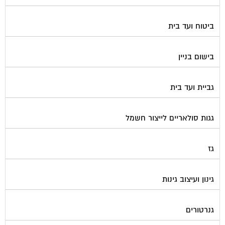
דלתות כניסה לבניין
דפיברילטור
הדברה
הנדימן
הרחקת יונים
התחדשות עירונית
חברות ניהול בתים משותפים