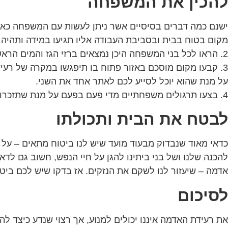
להכין את המשפחה
מקום בטוח בבית ובסביבת העבודה אליו תגיעו במידה ותהיה 
2. הראו לכל בני המשפחה היכן נמצאים ברזי הגז והמים הראשיים וכן מפסקי החשמל הראשיים ותרגלו עמם סגירה שלהם במידה ותהיה רעידת אדמה חזקה.
3. קבעו מקום מוסכם באזור פתוח בו תיפגשו במקרה של ר
על מנת שהוא יוכל לסייע לכם לאתר אחד את השני.
4. בצעו תרגולים משפחתיים מדי פעם בפעם על מנת שתזכרו במקרה ל רעידת אדמה כיצד לפעול.
לבטח את הבית ותכולתו
כדאי מאוד שנבדוק מבעוד מועד שיש לנו ביטוח מתאים – על 
להכנה שלנו ושל בני ביתינו להגן על חיי הנפש, חשוב גם לד
אדמה – שיעזור לנו לשקם את הנזקים. אז בדקו שיש לכם ביט
לסיכום
את רעידת האדמה איננו יכולים למנוע, אך רצוי שנדע כיצד 