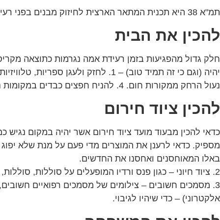
תמ"א 38 היא תכנית המתאר הארצית לחיזוק מבנים בפני רעידות אדמה והיא קובעת מסגרת סטטוטורית המאפשרת קבלת היתרי בניה לחיזוק מבנים בפני רעידות אדמה.
להכין את הבית
חלק גדול מהפגיעות בזמן רעידת אמה נגרמות כתוצאה מקריסה 
נעול הרחק ממקורות חום. 4. להניח חפצים כבדים במקומות נמוכים.
להכין ציוד חירום
מספיק. כדאי לרענן את המוצרים מדי פעם על מנת שלא יפוג
באלו המאוחסנים ואחסנו את החדשים.
2. ציוד חיוני – כגון פנס ורדיו המופעלים על סוללות, סוללות, משקפיים חלופיים, ציוד לתינוקות, מעט כסף מזומן וכמובן ערכת עזרה ראשונה.
3. מסמכים חשובים – צילומים של מסמכים רפואיים חשובים, 
אלקטרוני) – כדי שיהיו לגיבוי.