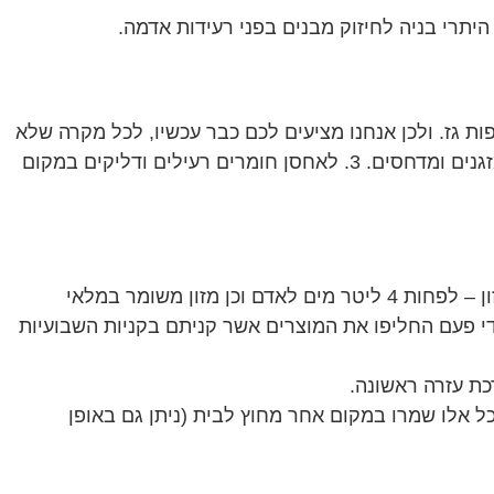
ת גז. ולכן אנחנו מציעים לכם כבר עכשיו, לכל מקרה שלא
יהיה (וגם כי זה תמיד טוב) – 1. לחזק ולעגן ספריות, טלוויזיות ומדפים. 2. לתמוך היטב ולעגן דודי שמש וחימום, בלוני גז, מזגנים ומדחסים. 3. לאחסן חומרים רעילים ודליקים במקום
כדאי להכין מבעוד מועד ציוד חירום אשר יהיה במקום נגיש כמו למשל המרחב המוגן. בציוד החירום כדאי שיהיו: 1. מים ומזון – לפחות 4 ליטר מים לאדם וכן מזון משומר במלאי
י פעם החליפו את המוצרים אשר קניתם בקניות השבועיות
כל אלו שמרו במקום אחר מחוץ לבית (ניתן גם באופן