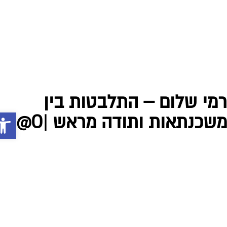
פתח סרג
0
מי שלום – התלבטות בין
שכנתאות ותודה מראש |O@|