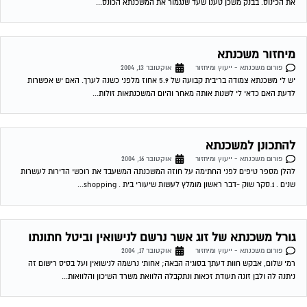
את הכינוס. בבנק משכן טענו שעד שנגמור את המשכנתא הכונס...
מיחזור משכנתא
פורום משכנתא - ייעוץ ומיחזור
אוקטובר 13, 2004
יש לי משכנתא צמודה בריבית קבועה של 5.9 אחוז מלפני כשנה לערך. האם יש אפשרות
לדעת האם כדאי לי לשנות אותה מאחר והיום המשכנתאות זולות...
להתכונן למשכנתא
פורום משכנתא - ייעוץ ומיחזור
אוקטובר 16, 2004
להלן מספר טיפים לפני החתימה על חוזה המשכנתה המשעבד את רוכשי הדירות לעשרות
שנים . 1.סקר שוק -דבר ראשון מומלץ לעשות שיעורי בית . shopping...
גורל משכנתא של זוג אשר נרשם לנישואין וביטל חתונתו
פורום משכנתא - ייעוץ ומיחזור
אוקטובר 17, 2004
רמי שלום, אבקש חוות דעתך בסוגיה הבאה; אחותי נרשמה לנישואין ועל בסיס רישום זה
ניתנה לה ולבן זוגה תעודת זכאות ונתקבלה הלוואת משרד השיכון והלוואות...