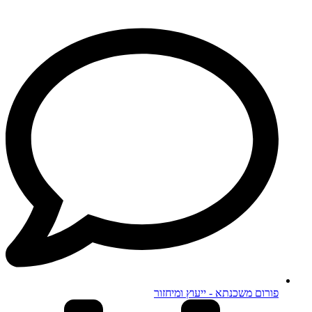
פורום משכנתא - ייעוץ ומיחזור