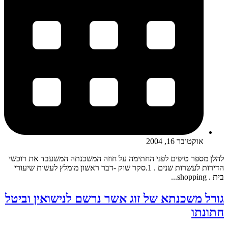
אוקטובר 16, 2004
להלן מספר טיפים לפני החתימה על חוזה המשכנתה המשעבד את רוכשי
הדירות לעשרות שנים . 1.סקר שוק -דבר ראשון מומלץ לעשות שיעורי
בית . shopping...
גורל משכנתא של זוג אשר נרשם לנישואין וביטל
חתונתו