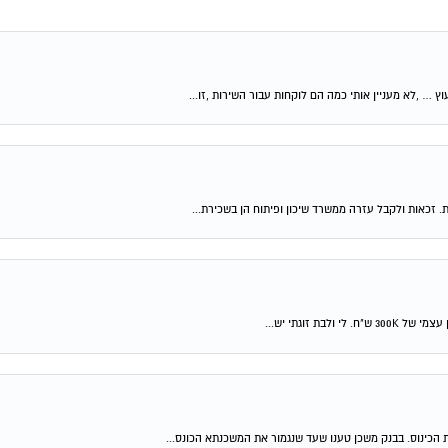
וץ … ,לא מעניין אותי כמה הם לוקחות עבור השירות ,זו...
ת. זכאות ולקבל עזרה ממשרד שיכון ופיתוח הן בשכירת...
 הכינוס. בבנק משכן טענו שעד שנגמור את המשכנתא הכונס...