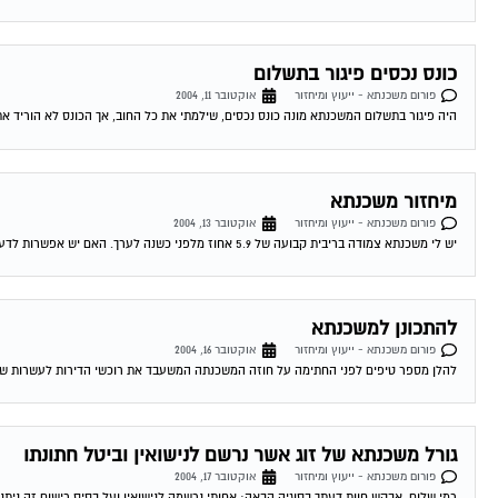
כונס נכסים פיגור בתשלום
פורום משכנתא - ייעוץ ומיחזור
אוקטובר 11, 2004
היה פיגור בתשלום המשכנתא מונה כונס נכסים, שילמתי את כל החוב, אך הכונס לא הוריד את
מיחזור משכנתא
פורום משכנתא - ייעוץ ומיחזור
אוקטובר 13, 2004
יש לי משכנתא צמודה בריבית קבועה של 5.9 אחוז מלפני כשנה לערך. האם יש אפשרות לדעת האם כדאי לי לשנות אותה מאחר והיום המשכנתאות זולות...
להתכונן למשכנתא
פורום משכנתא - ייעוץ ומיחזור
אוקטובר 16, 2004
להלן מספר טיפים לפני החתימה על חוזה המשכנתה המשעבד את רוכשי הדירות לעשרות שנים . 1.סקר שוק -דבר ראשון מומלץ לעשות שיעורי בית . ping
גורל משכנתא של זוג אשר נרשם לנישואין וביטל חתונתו
פורום משכנתא - ייעוץ ומיחזור
אוקטובר 17, 2004
רמי שלום, אבקש חוות דעתך בסוגיה הבאה; אחותי נרשמה לנישואין ועל בסיס רישום זה ניתנה