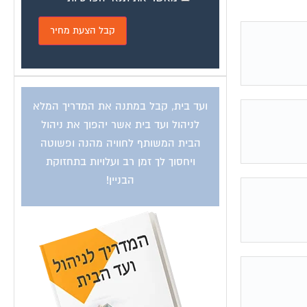
ועד בית, קבל במתנה את המדריך המלא
לניהול ועד בית אשר יהפוך את ניהול
הבית המשותף לחוויה מהנה ופשוטה
ויחסוך לך זמן רב ועלויות בתחזוקת
הבניין!