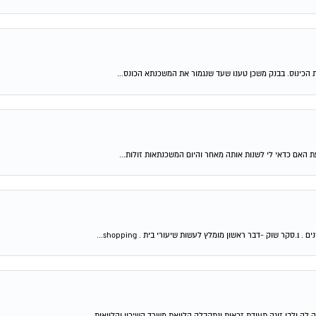
 הכינוס. בבנק משכן טענו שעד שנגמור את המשכנתא הכונס...
shop...
 לה ולבן זוגה תעודת זכאות ונתקבלה הלוואת משרד השיכון והלוואות...