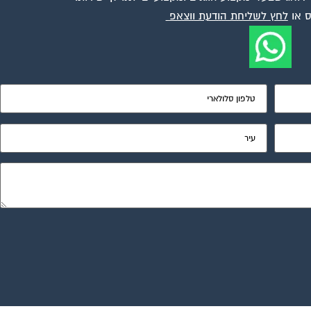
 או
לחץ לשליחת הודעת ווצאפ