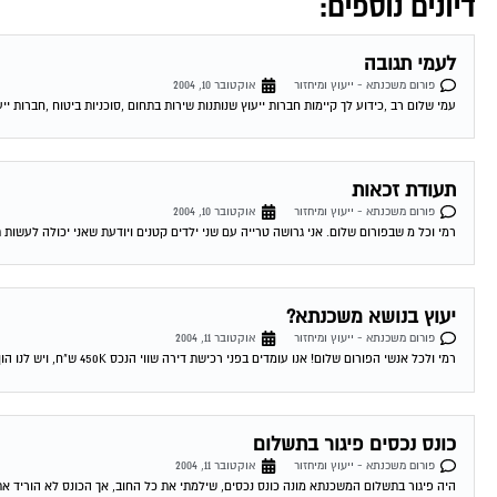
דיונים נוספים:
לעמי תגובה
פורום משכנתא - ייעוץ ומיחזור
אוקטובר 10, 2004
עמי שלום רב ,כידוע לך קיימות חברות ייעוץ שנותנות שירות בתחום ,סוכניות ביטוח ,חברות ייע
תעודת זכאות
פורום משכנתא - ייעוץ ומיחזור
אוקטובר 10, 2004
רמי וכל מ שבפורום שלום. אני גרושה טרייה עם שני ילדים קטנים ויודעת שאני יכולה לעשות 
יעוץ בנושא משכנתא?
פורום משכנתא - ייעוץ ומיחזור
אוקטובר 11, 2004
רמי ולכל אנשי הפורום שלום! אנו עומדים בפני רכישת דירה שווי הנכס 450K ש"ח, ויש לנו הון עצמי של 300K ש"ח. לי ולבת זוגתי יש...
כונס נכסים פיגור בתשלום
פורום משכנתא - ייעוץ ומיחזור
אוקטובר 11, 2004
היה פיגור בתשלום המשכנתא מונה כונס נכסים, שילמתי את כל החוב, אך הכונס לא הוריד את