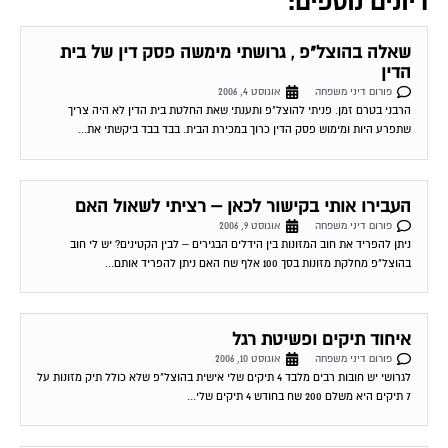
דיונים נוספים:
שאלה בהוצל"פ , גרושתי מימשה פסק דין של בית
הדין
פורום דיני משפחה
אוגוסט 4, 2006
הרבני בטרם זמן. פניתי להוצל"פ ותענתי שאת החלטת בית הדין לא היה צריך
שתפרע היות ומימוש פסק הדין כרוך במכירת הבית. בבד בבד ביקשתי את...
העבירו אותי בקישור לכאן – רציתי לשאול האם
פורום דיני משפחה
אוגוסט 9, 2006
ניתן להפריד את חוב המזונות בין הידלים הבגירים – לבין הקטינים? יש לי חוב
בהוצל"פ מחלקת מזונות בסך 100 אלף שח האם ניתן להפריד אותם...
איחוד תיקים ופשיטת רגל
פורום דיני משפחה
אוגוסט 10, 2006
לגרושי יש חובות רבים מלבד 4 תיקים שלי אישית בהוצל"פ שלא כולל תיק מזונות על
7 תיקים היא משלם 200 שח בחודש 4 תיקים שלי...