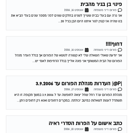
פינוי בן בגיר מהבית
פורום דיני משפחה
אוגוסט 16, 2006
אני גרה עם בעלי בבית ששייך לשנינו בחלקים שווים לפני מספר שנים בעלי הביא את
בנו שהיה אז קטין לגור איתנו היום הבן בגיל 20...
דחוף!!!!
פורום דיני משפחה
אוגוסט 16, 2006
אני יודעת שאולי השאלה שלי לא קשורה לנושא של הפורום אך בגלל העדר מנהל
הפורום של הבית המשותף אני פונה אלייך בגלל הדחיפות לאמי יש...
|P@| העדרות מנהלת הפורום עד 3.9.2006
פורום דיני משפחה
אוגוסט 17, 2006
מנהלת הפורום עו´ד רחל שחל יצאה לחופשה עד ל 3.9.2006 במשך תקופה זו היא
תשתדל לענות לשאלות כמיטב יכולתה. במקרים דחופים ואנא רק דחופים ניתן...
כתב אישום על הפרות הסדרי ראיה
פורום דיני משפחה
אוגוסט 18, 2006