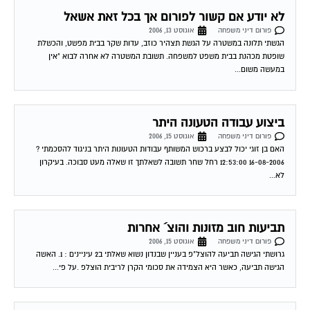
לא יודע אם קשור לפורום אך בכל זאת אשאל
פורום דיני משפחה
אוגוסט 13, 2006
הגשתי תלונה במשטרה על הגשת תצהיר כוזב, עדות שקר בבית מפשט, והכשלת
שופטת מכהנת בבית משפט למשפחה. תשובת המשטרה לא אחרה לבוא "אין
במעשה משום...
ביצוע עבודה הטעונה היתר
פורום דיני משפחה
אוגוסט 15, 2006
האם בן זוגי יכול לבצע ברכוש המשותף עבודות הטעונות היתר בניגוד להסכמתי ?
16-08-2006 12:53:00 רחל שחר תשובה לשאלתך זו שאלה מעט סבוכה. בעיקרון
לא...
תביעות חוב מזונות והוצ´ אחרות
פורום דיני משפחה
אוגוסט 15, 2006
גרושתי הגישה תביעה להוצל"פ בעניין שבנדון נשוא שאלתי ב2 עיניינים : 1. האשה
הגישה תביעה, כאשר היא הצמידה את סכומי הקרן לריבית הוצלפ .על פי...