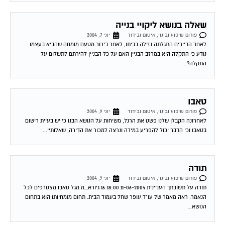
שאלה בנושא ליקויי בנייה
פורום שיפוץ ובינוי, איטום ובידוד
יוני 7, 2004
לאחד הדיירים התגלתה נזילה בביתו, לאחר בירור מטעם מומחה שהביא בעצמו
נודע כי התקלה היא במרזב הבניין האם על כל הבניין להירתם לתשלום על
התקלה?...
טאבו
פורום שיפוץ ובינוי, איטום ובידוד
יוני 9, 2004
לאחרונה הקבלן שלנו פשט את הרגל, משיחות על הנושא הבנו כי יש בעיית רישום
בטאבו וכי הדבר יכול להפריע במידה ונרצה למכור את הדירה, שאלותיי...
תודה
פורום שיפוץ ובינוי, איטום ובידוד
יוני 9, 2004
תודה על תשובתך העניינית 11-06-2004 16:18:00 גיורא_מ מגל טאבו מצטרפים לכל
הנאמר. ראה מאמר של עו"ד עופר שחל בעמוד הבית. תחום מומחיותו הוא בתחום
הנושא...