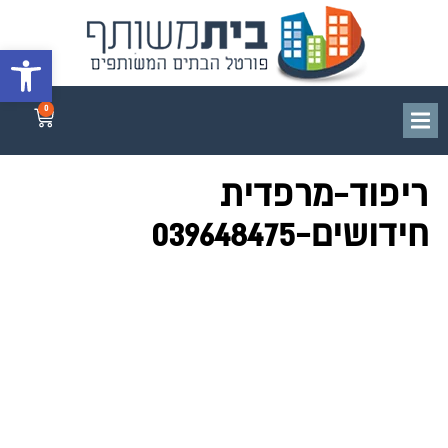
פתח סרגל 
0
ריפוד-מרפדית
חידושים-039648475