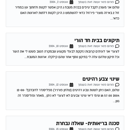
שלום אני מעונין לקבל טיפים בבנית מטבח 1.היכן אפשר לקנות ולחתוך עץ במחיר
זול 2.באיזה מוצרי פירזול כדאי להשתמש 3.היכן לקנות דלתות לארונות האם
כדאי...
תיקונים בבית חד הורי
פורום פנאי ועשה זאת בעצמך
אוגוסט 10, 2004
לצערי אני לעיתים קרובות נזקקת לבעלי מקצוע שבמקרה הטוב פשטו לי את העור
וכל תיקון שלהם עלה לי בתיקון נוסף אחר שהם קילקלו. ארונות המטבח...
שינוי צבע רהיטים
פורום פנאי ועשה זאת בעצמך
אוגוסט 12, 2004
שלום, האם ניתן לשנות צבע רהיטים (שלחן פורניר) מפליסנדר לדובדבן? 12-08-
2004 18:57:00 שימי דיאי שינוי צבעים לא לצערי לא ניתן , מאחר ופוליסנדר זה
גוון...
סכנה בריאותית- שאלה נבחרת
פורום פנאי ועשה זאת בעצמך
אוגוסט 15, 2004
האם ידוע לך על סכנה בריאותית מריהוט סיבית? שמעתי על סכנה מהדבקים בסיבית