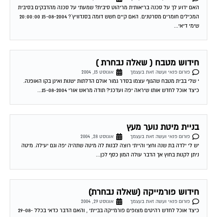
המכילים חומרים מסרטנים. האם קיים חשש דומה בסנדוויץ´? 15-08-2004 20:00:00
שימי דיאי...
חידוש מטבח ( שאלה נבחרת )
פורום פנאי ועשה זאת בעצמך
אוגוסט 15, 2004
י שלי בבית מטבח שהגוף עצמו בסדר גמור אולם הדלתות ישנות ואינן בקו האופנה.
כיצד אוכל לחדש אותו שיראה יפה ועדכני? תודה מראש אורי 15-08-2004...
בניית מיטת נוער מעץ
פורום פנאי ועשה זאת בעצמך
אוגוסט 28, 2004
יש לי ילדה בת שנה וחצי והייתי רוצה לבנות לה מיטה שתהיה יפה וגם יעילה. מיטה
ניתן לקנות בחוץ אך הדבר עולה המון כסף לכן...
חידוש פורמייקה (שאלה נבחרת)
פורום פנאי ועשה זאת בעצמך
אוגוסט 29, 2004
כיצד אוכל לחדש רהיטים מצופים פורמייקה בבייתי , והאם הדבר כדאי בכלל 29-08-
2004 21:08:00 שימי דיאי חידוש פורמייקה – עלות תועלת מבחינת עלות תועלת