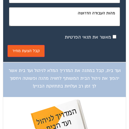
מאשר את תנאי הפרטיות
ועד בית, קבל במתנה את המדריך המלא לניהול ועד בית אשר
יהפוך את ניהול הבית המשותף לחוויה מהנה ופשוטה ויחסוך
לך זמן רב ועלויות בתחזוקת הבניין!