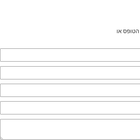
 הטופס או
לחץ לשליחת הודעת ווצאפ