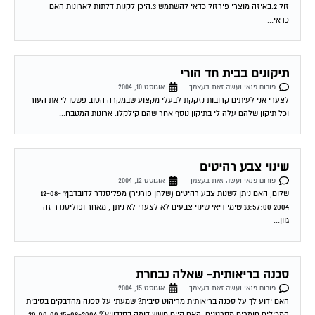
כדאי...
תיקונים בבית חד הורי
פורום פנאי ועשה זאת בעצמך
אוגוסט 10, 2004
לצערי אני לעיתים קרובות נזקקת לבעלי מקצוע שבמקרה הטוב פשטו לי את העור
וכל תיקון שלהם עלה לי בתיקון נוסף אחר שהם קילקלו. ארונות המטבח...
שינוי צבע רהיטים
פורום פנאי ועשה זאת בעצמך
אוגוסט 12, 2004
שלום, האם ניתן לשנות צבע רהיטים (שלחן פורניר) מפליסנדר לדובדבן? 12-08-
2004 18:57:00 שימי דיאי שינוי צבעים לא לצערי לא ניתן , מאחר ופוליסנדר זה
גוון...
סכנה בריאותית- שאלה נבחרת
פורום פנאי ועשה זאת בעצמך
אוגוסט 15, 2004
האם ידוע לך על סכנה בריאותית מריהוט סיבית? שמעתי על סכנה מהדבקים בסיבית
המכילים חומרים מסרטנים. האם קיים חשש דומה בסנדוויץ´? 15-08-2004 20:00:00
שימי דיאי...