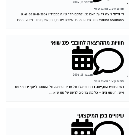
נובמבר 15, 2004
פורום עיצוב ופאנג שואי
הי הייתי רוצה לדעת האם נכון למקם חדר שינה בממ"ד ? 18-11-2004 19:49:00
Marina Shulman חדר שינה בממ"ד לשרית שלום, ניתן למקם חדר שינה בממ"ד...
חוויות מההרצאה לחובבי פנג שואי
נובמבר 18, 2004
פורום עיצוב ופאנג שואי
ב15 החודש התקיימה בבית דניאל בתל אביב הרצאה של המסטר ג´יוזף יו בפני 120
איש. הנושא היה – כל מה צריכים לדעת על פנג שואי....
שינויים בפן המיקצועי