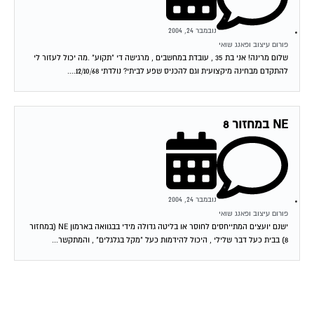
נובמבר 24, 2004
פורום עיצוב ופאנג שואי
שלום מרינה! אני בת 35 , עובדת במחשבים , מרגישה די "תקוע" .מה יכול לעזור לי
להתקדם מבחינה מיקצועית וגם להכניס שפע לביתי? נולדתי 12/10/68....
NE במחזור 8
נובמבר 24, 2004
פורום עיצוב ופאנג שואי
ישנם יועצים המתייחסים לחוסר או בליטה גדולה מידי בבגוואה בארמון NE (במחזור
8) בבית כעל דבר שלילי , היכול להידמות כעל "מקל בגלגלים" , והמתקשר...