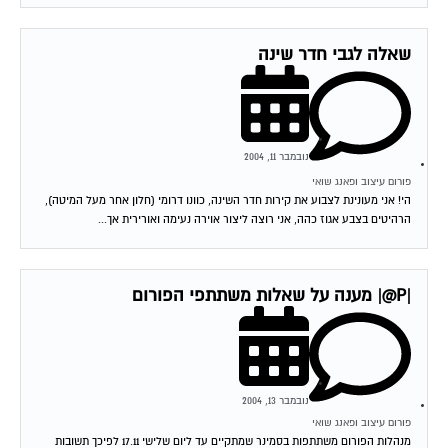
שאלה לגבי חדר שינה
נובמבר 11, 2004
פורום עיצוב ופאנג שואי
הי! אני מעונינת לצבוע את קירות חדר השינה, כוונו דרומי (חלון אחר מעל המיטה),
הרהיטים בצבע אגוז כהה, אני רוצה ליצור אוירה נעימה ואורירית אך...
|P@| מענה על שאלות משתתפי הפורום
נובמבר 13, 2004
פורום עיצוב ופאנג שואי
מנהלות הפורום משתתפות בסמינר שמתקיים עד ליום שלישי 17.11 לפיכך תשובות