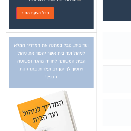
ועד בית, קבל במתנה את המדריך המלא
לניהול ועד בית אשר יהפוך את ניהול
הבית המשותף לחוויה מהנה ופשוטה
ויחסוך לך זמן רב ועלויות בתחזוקת
הבניין!