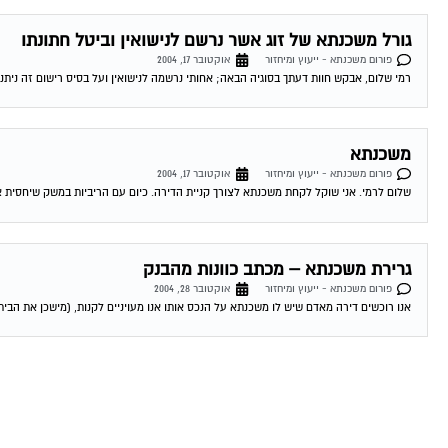
גורל משכנתא של זוג אשר נרשם לנישואין וביטל חתונתו
פורום משכנתא - ייעוץ ומיחזור
אוקטובר 17, 2004
רמי שלום, אבקש חוות דעתך בסוגיה הבאה; אחותי נרשמה לנישואין ועל בסיס רישום זה ניתנה
משכנתא
פורום משכנתא - ייעוץ ומיחזור
אוקטובר 17, 2004
שלום לרמי. אני שוקל לקחת משכנתא לצורך קניית הדירה. כיום עם הריביות במשק שיחסית אינ
גרירת משכנתא – מכתב כוונות מהבנק
פורום משכנתא - ייעוץ ומיחזור
אוקטובר 28, 2004
אנו רוכשים דירה מאדם שיש לו משכנתא על הנכס אותו אנו מעויניים לקנות, (מישכן את הבית 