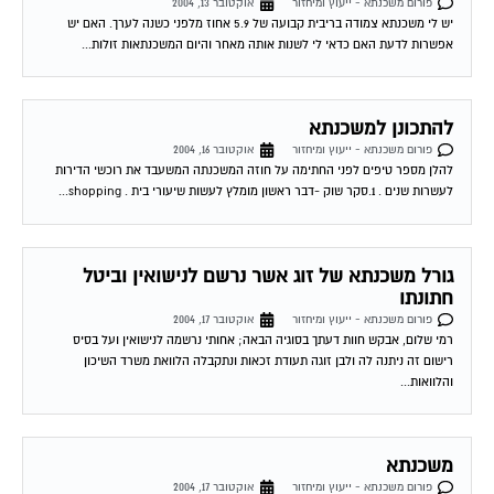
אפשרות לדעת האם כדאי לי לשנות אותה מאחר והיום המשכנתאות זולות...
להתכונן למשכנתא
פורום משכנתא - ייעוץ ומיחזור
אוקטובר 16, 2004
להלן מספר טיפים לפני החתימה על חוזה המשכנתה המשעבד את רוכשי הדירות
לעשרות שנים . 1.סקר שוק -דבר ראשון מומלץ לעשות שיעורי בית . shopping...
גורל משכנתא של זוג אשר נרשם לנישואין וביטל
חתונתו
פורום משכנתא - ייעוץ ומיחזור
אוקטובר 17, 2004
רמי שלום, אבקש חוות דעתך בסוגיה הבאה; אחותי נרשמה לנישואין ועל בסיס
רישום זה ניתנה לה ולבן זוגה תעודת זכאות ונתקבלה הלוואת משרד השיכון
והלוואות...
משכנתא
פורום משכנתא - ייעוץ ומיחזור
אוקטובר 17, 2004
שלום לרמי. אני שוקל לקחת משכנתא לצורך קניית הדירה. כיום עם הריביות במשק