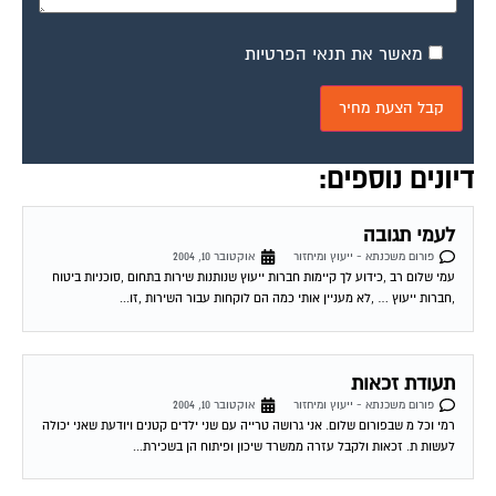
מאשר את תנאי הפרטיות
דיונים נוספים:
לעמי תגובה
פורום משכנתא - ייעוץ ומיחזור
אוקטובר 10, 2004
עמי שלום רב ,כידוע לך קיימות חברות ייעוץ שנותנות שירות בתחום ,סוכניות ביטוח
,חברות ייעוץ … ,לא מעניין אותי כמה הם לוקחות עבור השירות ,זו...
תעודת זכאות
פורום משכנתא - ייעוץ ומיחזור
אוקטובר 10, 2004
רמי וכל מ שבפורום שלום. אני גרושה טרייה עם שני ילדים קטנים ויודעת שאני יכולה
לעשות ת. זכאות ולקבל עזרה ממשרד שיכון ופיתוח הן בשכירת...