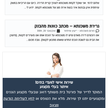
שיחסית אינן גבוהות איני בטוח איזה סוג של משכנתא לקחת. ידוע לי...
גרירת משכנתא – מכתב כוונות מהבנק
פורום משכנתא - ייעוץ ומיחזור
אוקטובר 28, 2004
אנו רוכשים דירה מאדם שיש לו משכנתא על הנכס אותו אנו מעויניים לקנות, (מישכן
את הבית גם לטובת הנכס החדש שאותו מתכוון לקנות). גובה סכום...
שירות אישי לוועדי בתים!
איתור בעלי מקצוע
המוקד לדייר של פורטל בית משותף דואג שבעלי מקצוע הוגנים
ומקצועיים יתנו לך שירות. מלא את הטופס או
לחץ לשליחת הודעת
ווצאפ