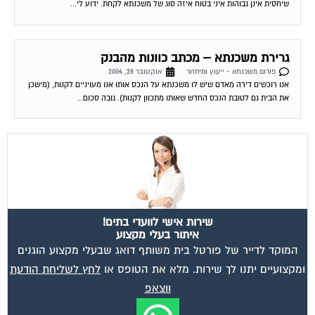
גרירת משכנתא – מכתב כוונות מהבנק
פורום משכנתא - ייעוץ ומיחזור
אוקטובר 28, 2004
אנו רוכשים דירה מאדם שיש לו משכנתא על הנכס אותו אנו מעויניים לקנות, (מישכן
את הבית גם לטובת הנכס החדש שאותו מתכוון לקנות). גובה סכום...
שירות אישי לוועדי בתים!
איתור בעלי מקצוע
המוקד לדייר של פורטל בית משותף דואג שבעלי מקצוע הוגנים
ומקצועיים יתנו לך שירות. מלא את הטופס או
לחץ לשליחת הודעת
ווצאפ