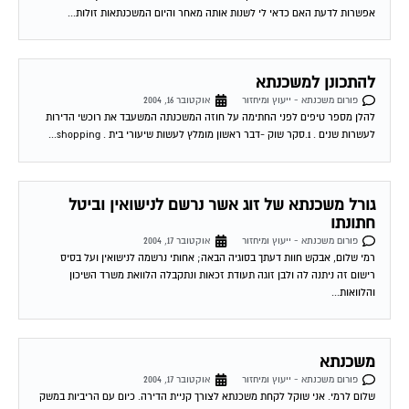
להתכונן למשכנתא
פורום משכנתא - ייעוץ ומיחזור
אוקטובר 16, 2004
להלן מספר טיפים לפני החתימה על חוזה המשכנתה המשעבד את רוכשי הדירות
לעשרות שנים . 1.סקר שוק -דבר ראשון מומלץ לעשות שיעורי בית . shopping...
גורל משכנתא של זוג אשר נרשם לנישואין וביטל
חתונתו
פורום משכנתא - ייעוץ ומיחזור
אוקטובר 17, 2004
רמי שלום, אבקש חוות דעתך בסוגיה הבאה; אחותי נרשמה לנישואין ועל בסיס
רישום זה ניתנה לה ולבן זוגה תעודת זכאות ונתקבלה הלוואת משרד השיכון
והלוואות...
משכנתא
פורום משכנתא - ייעוץ ומיחזור
אוקטובר 17, 2004
שלום לרמי. אני שוקל לקחת משכנתא לצורך קניית הדירה. כיום עם הריביות במשק
שיחסית אינן גבוהות איני בטוח איזה סוג של משכנתא לקחת. ידוע לי...