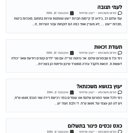
לעמי תגובה
פורום משכנתא - ייעוץ ומיחזור
אוקטובר 10, 2004
עמי שלום רב ,כידוע לך קיימות חברות ייעוץ שנותנות שירות בתחום ,סוכניות ביטוח
,חברות ייעוץ … ,לא מעניין אותי כמה הם לוקחות עבור השירות ,זו...
תעודת זכאות
פורום משכנתא - ייעוץ ומיחזור
אוקטובר 10, 2004
רמי וכל מ שבפורום שלום. אני גרושה טרייה עם שני ילדים קטנים ויודעת שאני יכולה
לעשות ת. זכאות ולקבל עזרה ממשרד שיכון ופיתוח הן בשכירת...
יעוץ בנושא משכנתא?
פורום משכנתא - ייעוץ ומיחזור
אוקטובר 11, 2004
רמי ולכל אנשי הפורום שלום! אנו עומדים בפני רכישת דירה שווי הנכס 450K ש"ח,
ויש לנו הון עצמי של 300K ש"ח. לי ולבת זוגתי יש...
כונס נכסים פיגור בתשלום
פורום משכנתא - ייעוץ ומיחזור
אוקטובר 11, 2004
היה פיגור בתשלום המשכנתא מונה כונס נכסים, שילמתי את כל החוב, אך הכונס לא