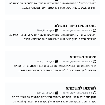
הוריד את הכינוס. בבנק משכן טענו שעד שנגמור את המשכנתא הכונס...
כונס נכסים פיגור בתשלום
פורום משכנתא - ייעוץ ומיחזור
אוקטובר 11, 2004
היה פיגור בתשלום המשכנתא מונה כונס נכסים, שילמתי את כל החוב, אך הכונס לא
הוריד את הכינוס. בבנק משכן טענו שעד שנגמור את המשכנתא הכונס...
מיחזור משכנתא
פורום משכנתא - ייעוץ ומיחזור
אוקטובר 13, 2004
יש לי משכנתא צמודה בריבית קבועה של 5.9 אחוז מלפני כשנה לערך. האם יש
אפשרות לדעת האם כדאי לי לשנות אותה מאחר והיום המשכנתאות זולות...
להתכונן למשכנתא
פורום משכנתא - ייעוץ ומיחזור
אוקטובר 16, 2004
להלן מספר טיפים לפני החתימה על חוזה המשכנתה המשעבד את רוכשי הדירות
לעשרות שנים . 1.סקר שוק -דבר ראשון מומלץ לעשות שיעורי בית . shopping...