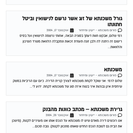
גורל משכנתא של זוג אשר נרשם לנישואין וביטל
חתונתו
פורום משכנתא - ייעוץ ומיחזור
אוקטובר 17, 2004
רמי שלום, אבקש חוות דעתך בסוגיה הבאה; אחותי נרשמה לנישואין ועל בסיס
רישום זה ניתנה לה ולבן זוגה תעודת זכאות ונתקבלה הלוואת משרד השיכון
והלוואות...
משכנתא
פורום משכנתא - ייעוץ ומיחזור
אוקטובר 17, 2004
שלום לרמי. אני שוקל לקחת משכנתא לצורך קניית הדירה. כיום עם הריביות במשק
שיחסית אינן גבוהות איני בטוח איזה סוג של משכנתא לקחת. ידוע לי...
גרירת משכנתא – מכתב כוונות מהבנק
פורום משכנתא - ייעוץ ומיחזור
אוקטובר 28, 2004
אנו רוכשים דירה מאדם שיש לו משכנתא על הנכס אותו אנו מעויניים לקנות, (מישכן
את הבית גם לטובת הנכס החדש שאותו מתכוון לקנות). גובה סכום...