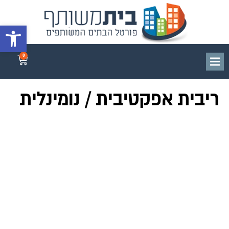
פתח סרגל 
0
ריבית אפקטיבית / נומינלית