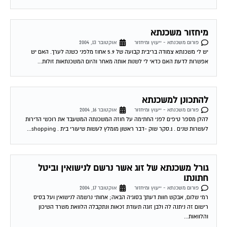
מיחזור משכנתא
פורום משכנתא - ייעוץ ומיחזור
אוקטובר 13, 2004
יש לי משכנתא צמודה בריבית קבועה של 5.9 אחוז מלפני כשנה לערך. האם יש
אפשרות לדעת האם כדאי לי לשנות אותה מאחר והיום המשכנתאות זולות...
להתכונן למשכנתא
פורום משכנתא - ייעוץ ומיחזור
אוקטובר 16, 2004
להלן מספר טיפים לפני החתימה על חוזה המשכנתה המשעבד את רוכשי הדירות
לעשרות שנים . 1.סקר שוק -דבר ראשון מומלץ לעשות שיעורי בית . shopping...
גורל משכנתא של זוג אשר נרשם לנישואין וביטל
חתונתו
פורום משכנתא - ייעוץ ומיחזור
אוקטובר 17, 2004
רמי שלום, אבקש חוות דעתך בסוגיה הבאה; אחותי נרשמה לנישואין ועל בסיס
רישום זה ניתנה לה ולבן זוגה תעודת זכאות ונתקבלה הלוואת משרד השיכון
והלוואות...