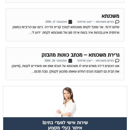
משכנתא
פורום משכנתא - ייעוץ ומיחזור
אוקטובר 17, 2004
שלום לרמי. אני שוקל לקחת משכנתא לצורך קניית הדירה. כיום עם הריביות במשק
שיחסית אינן גבוהות איני בטוח איזה סוג של משכנתא לקחת. ידוע לי...
גרירת משכנתא – מכתב כוונות מהבנק
פורום משכנתא - ייעוץ ומיחזור
אוקטובר 28, 2004
אנו רוכשים דירה מאדם שיש לו משכנתא על הנכס אותו אנו מעויניים לקנות, (מישכן
את הבית גם לטובת הנכס החדש שאותו מתכוון לקנות). גובה סכום...
שירות אישי לוועדי בתים!
איתור בעלי מקצוע
המוקד לדייר של פורטל בית משותף דואג שבעלי מקצוע הוגנים