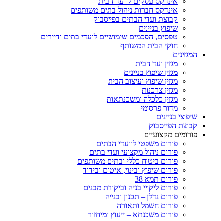
אינדקס עסקים לוועד הבית
אינדקס חברות ניהול בתים משותפים
קבוצת ועדי הבתים בפייסבוק
שיפוץ בניינים
טפסים, הסכמים שימושיים לועדי בתים ודיירים
חוקי הבית המשותף
המגזינים
מגזין ועד הבית
מגזין שיפוץ בניינים
מגזין שיפוץ ועיצוב הבית
מגזין צרכנות
מגזין כלכלה ומשכנתאות
מדור פרסומי
שיפוצי בניינים
קבוצת הפייסבוק
פורומים מקצועיים
פורום משפטי לוועדי הבתים
פורום ניהול מקצועי ועדי בתים
פורום ביטוח כללי ובתים משותפים
פורום שיפוץ ובינוי, איטום ובידוד
פורום תמא 38
פורום ליקויי בניה וביקורת מבנים
פורום נדלן – תכנון ובנייה
פורום חשמל ותאורה
פורום משכנתא – ייעוץ ומיחזור