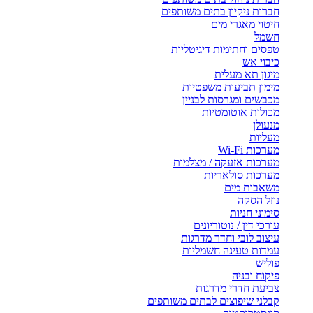
חברות ניקיון בתים משותפים
חיטוי מאגרי מים
חשמל
טפסים וחתימות דיגיטליות
כיבוי אש
מיגון תא מעלית
מימון תביעות משפטיות
מכבשים ומגרסות לבניין
מכולות אוטומטיות
מנעולן
מעליות
מערכות Wi-Fi
מערכות אזעקה / מצלמות
מערכות סולאריות
משאבות מים
נוזל הסקה
סימוני חניות
עורכי דין / נוטוריונים
עיצוב לובי וחדר מדרגות
עמדות טעינה חשמליות
פוליש
פיקוח ובניה
צביעת חדרי מדרגות
קבלני שיפוצים לבתים משותפים