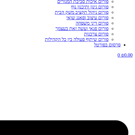
פורום איכות סביבת המגורים
פורום גינון ותיכנון נוף
פורום ניהול תקציב משק הבית
פורום עיצוב ופאנג שואי
פורום דיני משפחה
פורום פנאי ועשה זאת בעצמך
פורום צרכנות
פורום שיתוף פעולה בין כל הקהילות
פרסום בפורטל
0
₪
0.00