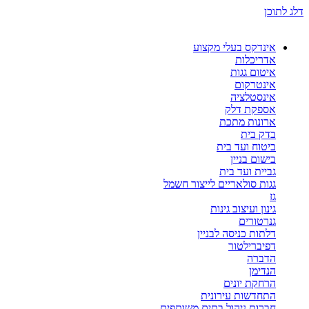
דלג לתוכן
אינדקס בעלי מקצוע
אדריכלות
איטום גגות
אינטרקום
אינסטלציה
אספקת דלק
ארונות מתכת
בדק בית
ביטוח ועד בית
בישום בניין
גביית ועד בית
גגות סולאריים לייצור חשמל
גז
גינון ועיצוב גינות
גנרטורים
דלתות כניסה לבניין
דפיברילטור
הדברה
הנדימן
הרחקת יונים
התחדשות עירונית
חברות ניהול בתים משותפים