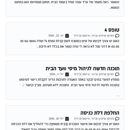
הנאמר. ראה מאמר של עו"ד עופר שחל בעמוד הבית. תחום מומחיותו הוא בתחום
הנושא...
טופס 4
פורום שיפוץ ובינוי, איטום ובידוד
יוני 22, 2004
האם יש צורך לקיומו של שיש במטבח לשם קבלת טופס 4? תודה 22-06-2004
19:02:00 דרור מגל לא נראה לי שזה קשור את בכלל לא חייבת...
תוכנה חדשה לניהול מיסי וועד הבית
פורום שיפוץ ובינוי, איטום ובידוד
יולי 3, 2004
מומלץ לוועדי בתים לבקר באתר האגודה לתרבות הדיור לקבלת רישוי לשימוש
בתוכנה חדשה לניהול מיסי וועד הבית. התוכנה ללא תשלום. מצ"ב קישור: /
...
החלפת דלת כניסה
פורום שיפוץ ובינוי, איטום ובידוד
יולי 18, 2004
האם יש צורך לבקש את אישור השכנים (בבית משותף) כדי להחליף את דלת הכניסה
לדירתי? 19-07-2004 17:39:00 דרור מגל למה אתה חושב שאתה צריך לשאול...