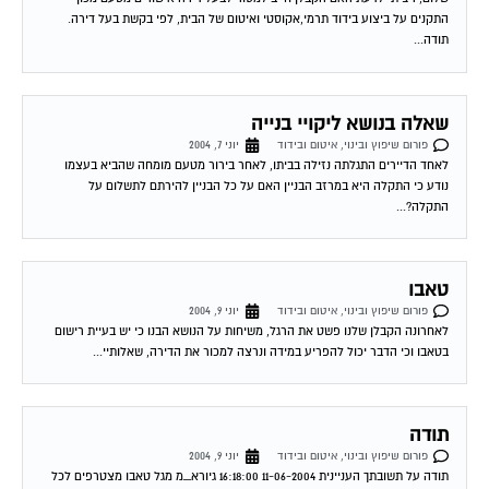
התקנים על ביצוע בידוד תרמי,אקוסטי ואיטום של הבית, לפי בקשת בעל דירה.
תודה...
שאלה בנושא ליקויי בנייה
פורום שיפוץ ובינוי, איטום ובידוד
יוני 7, 2004
לאחד הדיירים התגלתה נזילה בביתו, לאחר בירור מטעם מומחה שהביא בעצמו
נודע כי התקלה היא במרזב הבניין האם על כל הבניין להירתם לתשלום על
התקלה?...
טאבו
פורום שיפוץ ובינוי, איטום ובידוד
יוני 9, 2004
לאחרונה הקבלן שלנו פשט את הרגל, משיחות על הנושא הבנו כי יש בעיית רישום
בטאבו וכי הדבר יכול להפריע במידה ונרצה למכור את הדירה, שאלותיי...
תודה
פורום שיפוץ ובינוי, איטום ובידוד
יוני 9, 2004
תודה על תשובתך העניינית 11-06-2004 16:18:00 גיורא_מ מגל טאבו מצטרפים לכל