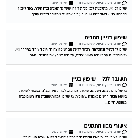
פורום שיפוץ ובינוי, איטום ובידוד
מאי 5, 2004
שלום רב, אני מתלבטת לגבי קניית דירה, שעל פי תוכנית בניין העיר, צפוי לעבור
בקרבתו כביש בעוד כמה שנים. בעיריה אמרו לי שמדובר בכביש עוקף...
שיפוץ בנייין מגורים
פורום שיפוץ ובינוי, איטום ובידוד
מאי 10, 2004
שלום לך דניאל ובהצלחה, רציתי לדעת אם יש פרוצדורה מול העיריה במקרה ואנו
גרים בשכונה עם אנשים מעוטי יכולת, על מנת לשפץ את המבנה- האם...
תשובה לגל – שיפוץ בניין
פורום שיפוץ ובינוי, איטום ובידוד
מאי 15, 2004
גל שלום, כתוצאה משגיאה שאלתך נמחקה. למרות זאת מצ"ב תשובתי לשאלתך
בנושא מבנה הרשום כאגודה שיתופית. גל שלום, למרות שהבית אינו רשום כבית
משותף, חלים...
אשורי מכון התקנים
פורום שיפוץ ובינוי, איטום ובידוד
מאי 19, 2004
שלום, רציתי לדעת האם הקבלן חייב למסור לבעל דירה אישורים מטעם מכון