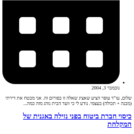
נובמבר 3, 2004
שלום, עו"ד עופר הציע שאציג שאלה זו בפורום זה. אני מבטח את דירתי
(מבנה + תכולה) בעצמי. נודע לי כי וועד הבית נוהג מזה כמה...
כיסוי חברת ביטוח בפני נזילה באגנית של
המקלחת