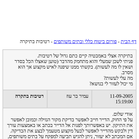
דף הבית
-
פורום ביטוח כללי ובתים משותפים
-
רטיבות בתיקרה
בתיקרה אצלי באמבטיה קיים כתם גדול של רטיבות.
פניתי לשכן שמעלי והוא מתחמק מהדבר (טוען שאצלו הכל בסדר
ושאין לו מה לעשות). בקשתי ממנו שיפנה לאיש מקצוע אך הוא
מסרב.
מה עלי לעשות?
מי יכול לעזור לי בנושא?
11-09-2005
עמיר בר עוז
רטיבות בתקרה
15:19:00
אודי שלום.
על פי החוק, הדייר חייב לאפשר בדיקת מקור הנזילה וכמובן לאפשר
את התיקון. יש באפשרותך לפנות אל הדייר בכתב או באמצעות עורך
דין ולבקש מהדייר לאפשר לבעל מקצוע מטעמך לבצע את הבדיקה.
אם המכתב לא יעזור, ניתן להגיש תביעה למפקח על בתים משותפים,