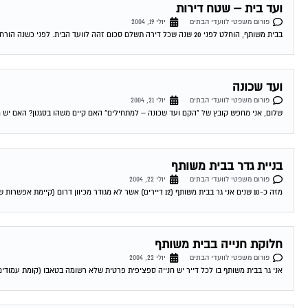
ועד בית – שטח דירות
פורום משפטי לוועדי הבתים
יולי 19, 2004
בבית משותף, הוחלט לפני 20 שנה שכל דירה תשלם סכום זהה לוועד הבית. לפני כשנה הורחבו רוב הדירות. בעלי הדירות שלא הורחבו דורשים לשלם ע"פ...
ועד שכונה
פורום משפטי לוועדי הבתים
יולי 21, 2004
שלום, אני מחפש קובץ של "הקם ועד שכונה – למתחילים" האם קיים משהו בסגנון? האם יש מד
בניית גדר בבית משותף
פורום משפטי לוועדי הבתים
יולי 22, 2004
מזה כ-10 שנים אני גר בבית משותף (12 דיירים) אשר לא מגודר מכיוון דרום (קיימת אפשרות שהיתה גדר לפני שהגעתי). חלק מהדיירים רוצים לבנות גדר...
חלוקת חנייה בבית משותף
פורום משפטי לוועדי הבתים
יולי 22, 2004
אני גר בבית משותף בו לכל דייר יש חנייה ספציפית פרטית שלא רשומה בטאבו (קומת עמודים), 