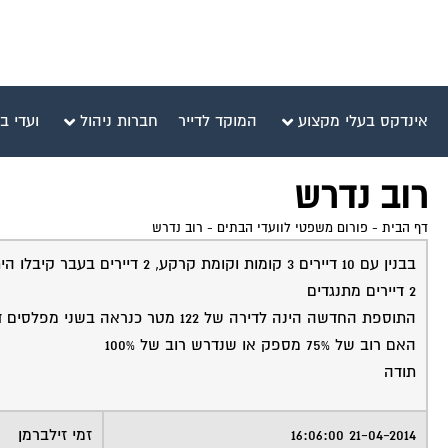
אינדקס בעלי מקצוע
המוקד לדייר
חברות ניהול
ועדי ב
רוב נדרש
דף הבית
-
פורום משפטי לוועדי הבתים
-
רוב נדרש
בבנין עם 10 דיירים 3 קומות וקומת קרקע, 2 דיירים בעבר קיבלו היתר לתוספת בגג ומימשו כעת בקשה שלישית לתוספת בגג.
2 דיירים מתנגדים
התוספת החדשה הינה לדירה של 122 מטר כנראה בשני מפלסים דירת 3 חדרים עם סוכה ושני שירותים
האם רוב של 75% מספק או שנדרש רוב של 100%
תודה
21-04-2014 16:06:00
זמי זילברמן