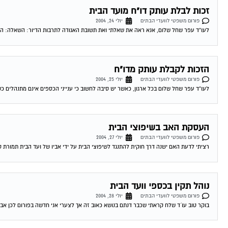
זכות לבלת עותק דו"ח מועד הבית
פורום משפטי לוועדי הבתים
יולי 24, 2004
לעו"ד עפר שחל שלום, אנא ראה את שאלתי ואת תשובת האגודה לתרבות הדיור: השאלה: היכן 
הזכות לקבלת עותק מדו"ח
פורום משפטי לוועדי הבתים
יולי 25, 2004
לעו"ד עפר שחל שלום בכל ארגון, כאשר יש סיבה לחשוב כי ענייני הכספים אינם מתנהלים כ
העסקת האב בשיפוצי הבית
פורום משפטי לוועדי הבתים
יולי 27, 2004
רציתי לדעת האם ישנה דרך חוקית להתנגד לשיפוצי הבית על ידי אביו של ועד הבית תמורת סכ
נוהל תקין בכספי וועד הבית
פורום משפטי לוועדי הבתים
יולי 28, 2004
בוקר טוב עו´ד שלח קראתי שכבר דנתם בנושא כאוב זה אך לצערי אני חדשה בפורום לכן אב