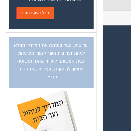
ועד בית, קבל במתנה את המדריך המלא
לניהול ועד בית אשר יהפוך את ניהול
הבית המשותף לחוויה מהנה ופשוטה
ויחסוך לך זמן רב ועלויות בתחזוקת
הבניין!