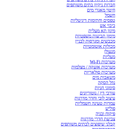
חברות ניקיון בתים משותפים
חיטוי מאגרי מים
חשמל
טפסים וחתימות דיגיטליות
כיבוי אש
מיגון תא מעלית
מימון תביעות משפטיות
מכבשים ומגרסות לבניין
מכולות אוטומטיות
מנעולן
מעליות
מערכות Wi-Fi
מערכות אזעקה / מצלמות
מערכות סולאריות
משאבות מים
נוזל הסקה
סימוני חניות
עורכי דין / נוטוריונים
עיצוב לובי וחדר מדרגות
עמדות טעינה חשמליות
פוליש
פיקוח ובניה
צביעת חדרי מדרגות
קבלני שיפוצים לבתים משותפים