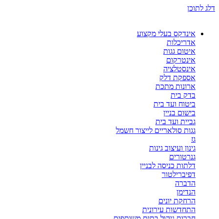
דלג לתוכן
אינדקס בעלי מקצוע
אדריכלות
איטום גגות
אינטרקום
אינסטלציה
אספקת דלק
ארונות מתכת
בדק בית
ביטוח ועד בית
בישום בניין
גביית ועד בית
גגות סולאריים לייצור חשמל
גז
גינון ועיצוב גינות
גנרטורים
דלתות כניסה לבניין
דפיברילטור
הדברה
הנדימן
הרחקת יונים
התחדשות עירונית
חברות ניהול בתים משותפים