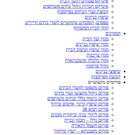
אינדקס עסקים לוועד הבית
אינדקס חברות ניהול בתים משותפים
קבוצת ועדי הבתים בפייסבוק
שיפוץ בניינים
טפסים, הסכמים שימושיים לועדי בתים ודיירים
חוקי הבית המשותף
המגזינים
מגזין ועד הבית
מגזין שיפוץ בניינים
מגזין שיפוץ ועיצוב הבית
מגזין צרכנות
מגזין כלכלה ומשכנתאות
מדור פרסומי
שיפוצי בניינים
קבוצת הפייסבוק
פורומים מקצועיים
פורום משפטי לוועדי הבתים
פורום ניהול מקצועי ועדי בתים
פורום ביטוח כללי ובתים משותפים
פורום שיפוץ ובינוי, איטום ובידוד
פורום תמא 38
פורום ליקויי בניה וביקורת מבנים
פורום נדלן – תכנון ובנייה
פורום חשמל ותאורה
פורום משכנתא – ייעוץ ומיחזור