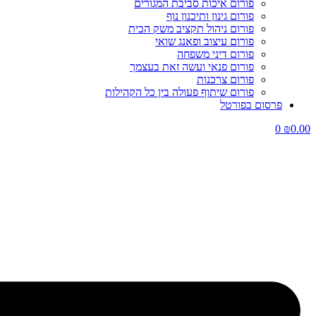
פורום איכות סביבת המגורים
פורום גינון ותיכנון נוף
פורום ניהול תקציב משק הבית
פורום עיצוב ופאנג שואי
פורום דיני משפחה
פורום פנאי ועשה זאת בעצמך
פורום צרכנות
פורום שיתוף פעולה בין כל הקהילות
פרסום בפורטל
0
₪
0.00