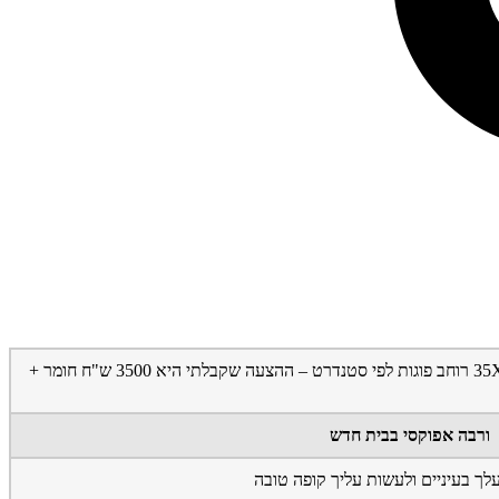
שלום, בדירה חדשה שקניתי הוצע לי לבצע רובה אפוקסית בכל הבית מדובר על דירת 4 חד´ כ 100 מ"ר אריחים של 60X60 בכל הבית ובאמבטיה 35X35 רוחב פוגות לפי סטנדרט – ההצעה שקבלתי היא 3500 ש"ח חומר +
ורבה אפוקסי בבית חדש