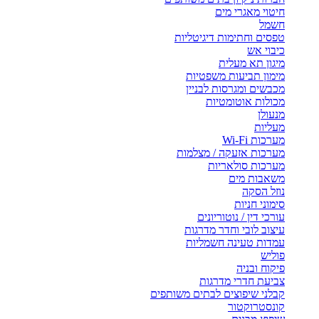
חיטוי מאגרי מים
חשמל
טפסים וחתימות דיגיטליות
כיבוי אש
מיגון תא מעלית
מימון תביעות משפטיות
מכבשים ומגרסות לבניין
מכולות אוטומטיות
מנעולן
מעליות
מערכות Wi-Fi
מערכות אזעקה / מצלמות
מערכות סולאריות
משאבות מים
נוזל הסקה
סימוני חניות
עורכי דין / נוטוריונים
עיצוב לובי וחדר מדרגות
עמדות טעינה חשמליות
פוליש
פיקוח ובניה
צביעת חדרי מדרגות
קבלני שיפוצים לבתים משותפים
קונסטרוקטור