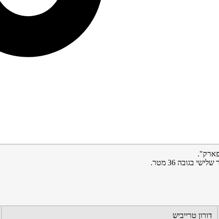
פארק".
דורון טרייביש