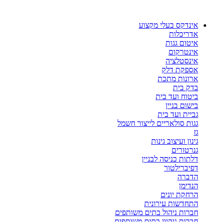
דלג
לתוכן
אינדקס בעלי מקצוע
אדריכלות
איטום גגות
אינטרקום
אינסטלציה
אספקת דלק
ארונות מתכת
בדק בית
ביטוח ועד בית
בישום בניין
גביית ועד בית
גגות סולאריים לייצור חשמל
גז
גינון ועיצוב גינות
גנרטורים
דלתות כניסה לבניין
דפיברילטור
הדברה
הנדימן
הרחקת יונים
התחדשות עירונית
חברות ניהול בתים משותפים
חברות ניקיון בתים משותפים