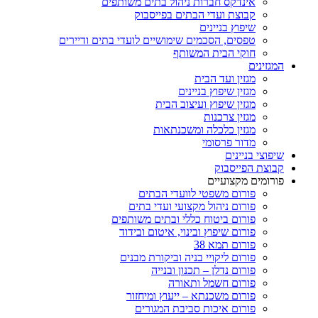
אינדקס חברות ניהול בתים משותפים
קבוצת ועדי הבתים בפייסבוק
שיפוץ בניינים
טפסים, הסכמים שימושיים לועדי בתים ודיירים
חוקי הבית המשותף
המגזינים
מגזין ועד הבית
מגזין שיפוץ בניינים
מגזין שיפוץ ועיצוב הבית
מגזין צרכנות
מגזין כלכלה ומשכנתאות
מדור פרסומי
שיפוצי בניינים
קבוצת הפייסבוק
פורומים מקצועיים
פורום משפטי לוועדי הבתים
פורום ניהול מקצועי ועדי בתים
פורום ביטוח כללי ובתים משותפים
פורום שיפוץ ובינוי, איטום ובידוד
פורום תמא 38
פורום ליקויי בניה וביקורת מבנים
פורום נדלן – תכנון ובנייה
פורום חשמל ותאורה
פורום משכנתא – ייעוץ ומיחזור
פורום איכות סביבת המגורים