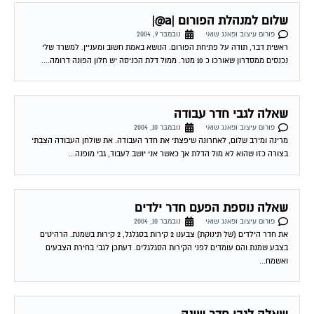
שלום למנהלת הפורום |a@|
פורום עיצוב ופאנג שואי
נובמבר 9, 2004
ראשית דבר, תודה על פתיחת הפורום. הנושא באמת חשוב ומעניין. למשרד שלי
נכנסים ממסדרון שאורכו כ 10 מטר. ממול דלת הכניסה יש חלון הפונה דרומה....
שאלה לגבי חדר עבודה
פורום עיצוב ופאנג שואי
נובמבר 10, 2004
מרינה ומירב שלום, לאחרונה שיפצתי את חדר העבודה. את שולחן העבודה הצבתי
בצורה כזו שהוא לא מול הדלת אך כאשר אני יושב לעבוד, גבי מופנה...
שאלה נוספת הפעם חדר ילדים
פורום עיצוב ופאנג שואי
נובמבר 10, 2004
את חדר הילדים (של תינוקת) צבענו 2 קירות בסגלגל, 2 קירות בשמנת. הרהיטים
בצבע שמנת והם עומדים לפני הקירות הסגלגלים. דעתכן לגבי בחירת הצבעים
ואשמח...