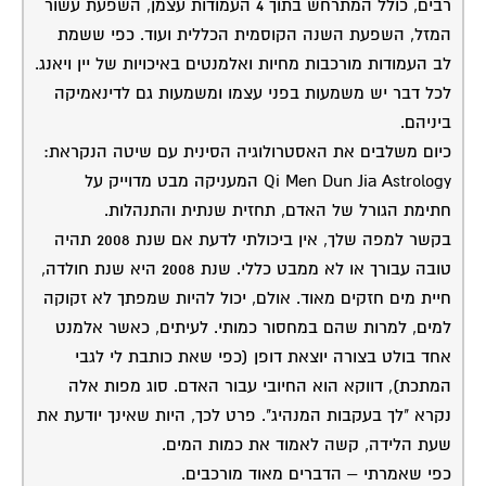
רבים, כולל המתרחש בתוך 4 העמודות עצמן, השפעת עשור
המזל, השפעת השנה הקוסמית הכללית ועוד. כפי ששמת
לב העמודות מורכבות מחיות ואלמנטים באיכויות של יין ויאנג.
לכל דבר יש משמעות בפני עצמו ומשמעות גם לדינאמיקה
ביניהם.
כיום משלבים את האסטרולוגיה הסינית עם שיטה הנקראת:
Qi Men Dun Jia Astrology המעניקה מבט מדוייק על
חתימת הגורל של האדם, תחזית שנתית והתנהלות.
בקשר למפה שלך, אין ביכולתי לדעת אם שנת 2008 תהיה
טובה עבורך או לא ממבט כללי. שנת 2008 היא שנת חולדה,
חיית מים חזקים מאוד. אולם, יכול להיות שמפתך לא זקוקה
למים, למרות שהם במחסור כמותי. לעיתים, כאשר אלמנט
אחד בולט בצורה יוצאת דופן (כפי שאת כותבת לי לגבי
המתכת), דווקא הוא החיובי עבור האדם. סוג מפות אלה
נקרא "לך בעקבות המנהיג". פרט לכך, היות שאינך יודעת את
שעת הלידה, קשה לאמוד את כמות המים.
כפי שאמרתי – הדברים מאוד מורכבים.