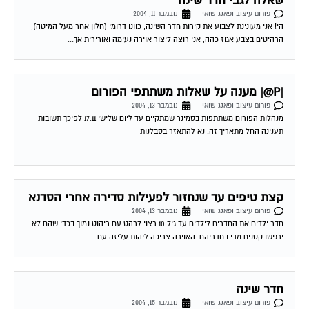
שאלה לגבי חדר שינה
פורום עיצוב ופאנג שואי
נובמבר 11, 2004
הי! אני מעונינת לצבוע את קירות חדר השינה, כוונו דרומי (חלון אחר מעל המיטה),
הרהיטים בצבע אגוז כהה, אני רוצה ליצור אוירה נעימה ואורירית אך...
|P@| מענה על שאלות משתתפי הפורום
פורום עיצוב ופאנג שואי
נובמבר 13, 2004
מנהלות הפורום משתתפות בסמינר שמתקיים עד ליום שלישי 17.11 לפיכך תשובות
תענינה החל מתאריך זה. נא להתאזר בסבלנות
...
קצת טיפים עד שנחזור לפעילות סדירה אחרי הסדנא
פורום עיצוב ופאנג שואי
נובמבר 13, 2004
חדר ילדים את החדרים לילדים עד גיל 10 רצוי לרהט עם ריהוט נמוך בכדי שהם לא
ירגישו קטנים מדי בחדריהם. האוירה צריכה ליהות עליזה עם...
חדר שינה
פורום עיצוב ופאנג שואי
נובמבר 15, 2004