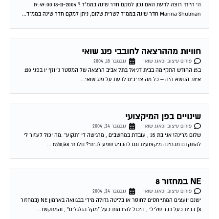
הי הייתי רוצה לדעת האם נכון למקם חדר שינה בממ"ד ? 18-11-2004 19:49:00
Marina Shulman חדר שינה בממ"ד לשרית שלום, ניתן למקם חדר שינה בממ"ד...
חוויות מההרצאה לחובבי פנג שואי
פורום עיצוב ופאנג שואי
נובמבר 18, 2004
ב15 החודש התקיימה בבית דניאל בתל אביב הרצאה של המסטר ג´יוזף יו בפני 120
איש. הנושא היה – כל מה צריכים לדעת על פנג שואי....
שינויים בפן המיקצועי
פורום עיצוב ופאנג שואי
נובמבר 24, 2004
שלום מרינה! אני בת 35 , עובדת במחשבים , מרגישה די "תקוע" .מה יכול לעזור לי
להתקדם מבחינה מיקצועית וגם להכניס שפע לביתי? נולדתי 12/10/68....
NE במחזור 8
פורום עיצוב ופאנג שואי
נובמבר 24, 2004
ישנם יועצים המתייחסים לחוסר או בליטה גדולה מידי בבגוואה בארמון NE (במחזור
8) בבית כעל דבר שלילי , היכול להידמות כעל "מקל בגלגלים" , והמתקשר...