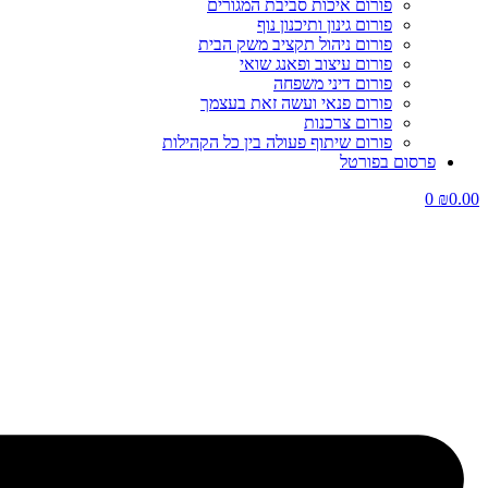
פורום איכות סביבת המגורים
פורום גינון ותיכנון נוף
פורום ניהול תקציב משק הבית
פורום עיצוב ופאנג שואי
פורום דיני משפחה
פורום פנאי ועשה זאת בעצמך
פורום צרכנות
פורום שיתוף פעולה בין כל הקהילות
פרסום בפורטל
0
₪
0.00