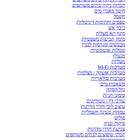
חברות ניקיון בתים משותפים
חיטוי מאגרי מים
חשמל
טפסים וחתימות דיגיטליות
כיבוי אש
מיגון תא מעלית
מימון תביעות משפטיות
מכבשים ומגרסות לבניין
מכולות אוטומטיות
מנעולן
מעליות
מערכות Wi-Fi
מערכות אזעקה / מצלמות
מערכות סולאריות
משאבות מים
נוזל הסקה
סימוני חניות
עורכי דין / נוטוריונים
עיצוב לובי וחדר מדרגות
עמדות טעינה חשמליות
פוליש
פיקוח ובניה
צביעת חדרי מדרגות
קבלני שיפוצים לבתים משותפים