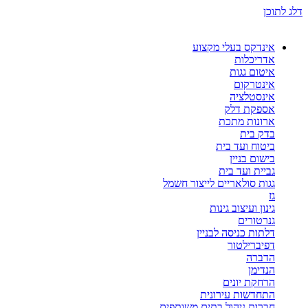
דלג לתוכן
אינדקס בעלי מקצוע
אדריכלות
איטום גגות
אינטרקום
אינסטלציה
אספקת דלק
ארונות מתכת
בדק בית
ביטוח ועד בית
בישום בניין
גביית ועד בית
גגות סולאריים לייצור חשמל
גז
גינון ועיצוב גינות
גנרטורים
דלתות כניסה לבניין
דפיברילטור
הדברה
הנדימן
הרחקת יונים
התחדשות עירונית
חברות ניהול בתים משותפים