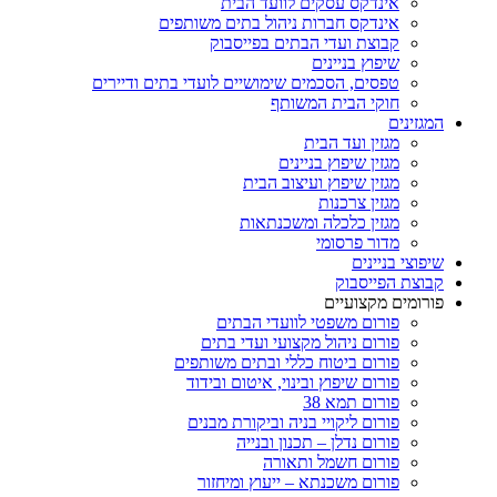
אינדקס עסקים לוועד הבית
אינדקס חברות ניהול בתים משותפים
קבוצת ועדי הבתים בפייסבוק
שיפוץ בניינים
טפסים, הסכמים שימושיים לועדי בתים ודיירים
חוקי הבית המשותף
המגזינים
מגזין ועד הבית
מגזין שיפוץ בניינים
מגזין שיפוץ ועיצוב הבית
מגזין צרכנות
מגזין כלכלה ומשכנתאות
מדור פרסומי
שיפוצי בניינים
קבוצת הפייסבוק
פורומים מקצועיים
פורום משפטי לוועדי הבתים
פורום ניהול מקצועי ועדי בתים
פורום ביטוח כללי ובתים משותפים
פורום שיפוץ ובינוי, איטום ובידוד
פורום תמא 38
פורום ליקויי בניה וביקורת מבנים
פורום נדלן – תכנון ובנייה
פורום חשמל ותאורה
פורום משכנתא – ייעוץ ומיחזור