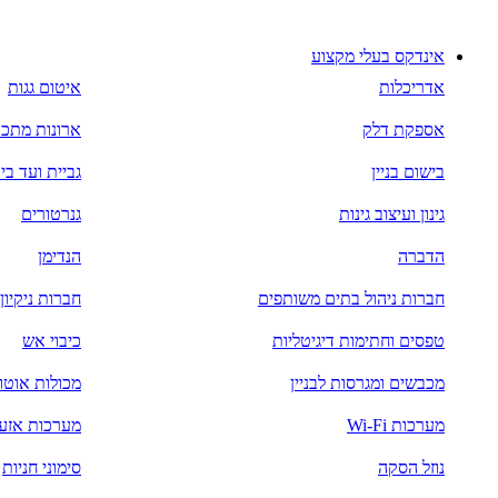
דלג
לתוכן
אינדקס בעלי מקצוע
אדריכלות
איטום גגות
אספקת דלק
ארונות מתכ
בישום בניין
גביית ועד בי
גינון ועיצוב גינות
גנרטורים
הדברה
הנדימן
חברות ניהול בתים משותפים
חברות ניקיו
טפסים וחתימות דיגיטליות
כיבוי אש
מכבשים ומגרסות לבניין
מכולות אוטו
מערכות Wi-Fi
מערכות אזעק
נוזל הסקה
סימוני חניות