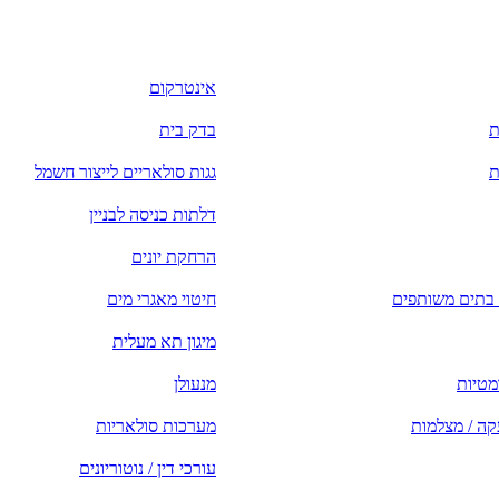
אינטרקום
ת
בדק בית
ת
גגות סולאריים לייצור חשמל
דלתות כניסה לבניין
הרחקת יונים
ן בתים משותפים
חיטוי מאגרי מים
מיגון תא מעלית
מטיות
מנעולן
ה / מצלמות
מערכות סולאריות
עורכי דין / נוטוריונים