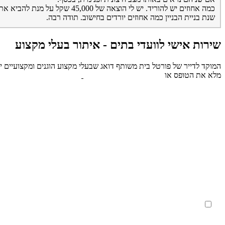
כמה אחוזים יש להוריד. יש לי הוצאה של 45,000 שקל על מנת להביא את הדירה למצב סביר פחות או יותר וגם זה רק מינימום הכרחי, ובלי החלפת ריצוף. מה שמאד חשוב לי שוב הוא ההבדל מבחינת
שנת בניית הבניין כמה אחוזים יורדים בחישוב. תודה רבה.
שירות אישי לוועדי בתים - איתור בעלי מקצוע
המוקד לדייר של פורטל בית משותף דואג שבעלי מקצוע הוגנים ומקצועיים ית
מלא את הטופס או
לחץ לשליחת הודעת ווצאפ
מאשר את תנאי הפרטיות