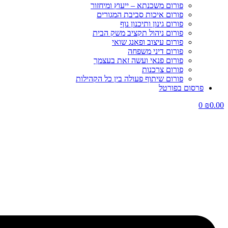
פורום משכנתא – ייעוץ ומיחזור
פורום איכות סביבת המגורים
פורום גינון ותיכנון נוף
פורום ניהול תקציב משק הבית
פורום עיצוב ופאנג שואי
פורום דיני משפחה
פורום פנאי ועשה זאת בעצמך
פורום צרכנות
פורום שיתוף פעולה בין כל הקהילות
פרסום בפורטל
0
₪
0.00