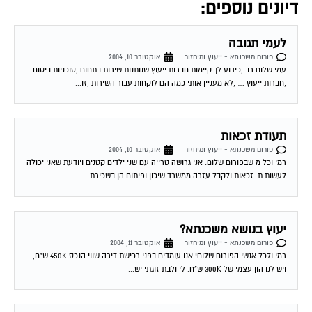
דיונים נוספים:
לעמי תגובה
פורום משכנתא - ייעוץ ומיחזור
אוקטובר 10, 2004
עמי שלום רב ,כידוע לך קיימות חברות ייעוץ שנותנות שירות בתחום ,סוכניות ביטוח
,חברות ייעוץ … ,לא מעניין אותי כמה הם לוקחות עבור השירות ,זו...
תעודת זכאות
פורום משכנתא - ייעוץ ומיחזור
אוקטובר 10, 2004
רמי וכל מ שבפורום שלום. אני גרושה טרייה עם שני ילדים קטנים ויודעת שאני יכולה
לעשות ת. זכאות ולקבל עזרה ממשרד שיכון ופיתוח הן בשכירת...
יעוץ בנושא משכנתא?
פורום משכנתא - ייעוץ ומיחזור
אוקטובר 11, 2004
רמי ולכל אנשי הפורום שלום! אנו עומדים בפני רכישת דירה שווי הנכס 450K ש"ח,
ויש לנו הון עצמי של 300K ש"ח. לי ולבת זוגתי יש...