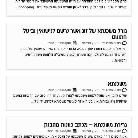
להלן מספר טיפים לפני החתימה על חוזה המשכנתה המשעבד את רוכשי הדירות
לעשרות שנים . 1.סקר שוק -דבר ראשון מומלץ לעשות שיעורי בית . shopping...
גורל משכנתא של זוג אשר נרשם לנישואין וביטל
חתונתו
פורום משכנתא - ייעוץ ומיחזור
אוקטובר 17, 2004
רמי שלום, אבקש חוות דעתך בסוגיה הבאה; אחותי נרשמה לנישואין ועל בסיס
רישום זה ניתנה לה ולבן זוגה תעודת זכאות ונתקבלה הלוואת משרד השיכון
והלוואות...
משכנתא
פורום משכנתא - ייעוץ ומיחזור
אוקטובר 17, 2004
שלום לרמי. אני שוקל לקחת משכנתא לצורך קניית הדירה. כיום עם הריביות במשק
שיחסית אינן גבוהות איני בטוח איזה סוג של משכנתא לקחת. ידוע לי...
גרירת משכנתא – מכתב כוונות מהבנק
פורום משכנתא - ייעוץ ומיחזור
אוקטובר 28, 2004
אנו רוכשים דירה מאדם שיש לו משכנתא על הנכס אותו אנו מעויניים לקנות, (מישכן