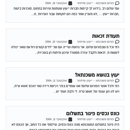
פורום משכנתא - ייעוץ ומיחזור
אוקטובר 10, 2004
עמי שלום רב ,כידוע לך קיימות חברות ייעוץ שנותנות שירות בתחום ,סוכניות ביטוח
,חברות ייעוץ … ,לא מעניין אותי כמה הם לוקחות עבור השירות ,זו...
תעודת זכאות
פורום משכנתא - ייעוץ ומיחזור
אוקטובר 10, 2004
רמי וכל מ שבפורום שלום. אני גרושה טרייה עם שני ילדים קטנים ויודעת שאני יכולה
לעשות ת. זכאות ולקבל עזרה ממשרד שיכון ופיתוח הן בשכירת...
יעוץ בנושא משכנתא?
פורום משכנתא - ייעוץ ומיחזור
אוקטובר 11, 2004
רמי ולכל אנשי הפורום שלום! אנו עומדים בפני רכישת דירה שווי הנכס 450K ש"ח,
ויש לנו הון עצמי של 300K ש"ח. לי ולבת זוגתי יש...
כונס נכסים פיגור בתשלום
פורום משכנתא - ייעוץ ומיחזור
אוקטובר 11, 2004
היה פיגור בתשלום המשכנתא מונה כונס נכסים, שילמתי את כל החוב, אך הכונס לא