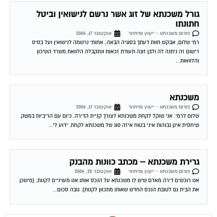
גורל משכנתא של זוג אשר נרשם לנישואין וביטל
חתונתו
פורום משכנתא - ייעוץ ומיחזור
אוקטובר 17, 2004
רמי שלום, אבקש חוות דעתך בסוגיה הבאה; אחותי נרשמה לנישואין ועל בסיס
רישום זה ניתנה לה ולבן זוגה תעודת זכאות ונתקבלה הלוואת משרד השיכון
והלוואות...
משכנתא
פורום משכנתא - ייעוץ ומיחזור
אוקטובר 17, 2004
שלום לרמי. אני שוקל לקחת משכנתא לצורך קניית הדירה. כיום עם הריביות במשק
שיחסית אינן גבוהות איני בטוח איזה סוג של משכנתא לקחת. ידוע לי...
גרירת משכנתא – מכתב כוונות מהבנק
פורום משכנתא - ייעוץ ומיחזור
אוקטובר 28, 2004
אנו רוכשים דירה מאדם שיש לו משכנתא על הנכס אותו אנו מעויניים לקנות, (מישכן
את הבית גם לטובת הנכס החדש שאותו מתכוון לקנות). גובה סכום...