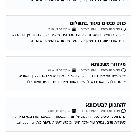
הוריד את הכינוס. בבנק משכן טענו שעד שנגמור את המשכנתא הכונס...
כונס נכסים פיגור בתשלום
פורום משכנתא - ייעוץ ומיחזור
אוקטובר 11, 2004
היה פיגור בתשלום המשכנתא מונה כונס נכסים, שילמתי את כל החוב, אך הכונס לא
הוריד את הכינוס. בבנק משכן טענו שעד שנגמור את המשכנתא הכונס...
מיחזור משכנתא
פורום משכנתא - ייעוץ ומיחזור
אוקטובר 13, 2004
יש לי משכנתא צמודה בריבית קבועה של 5.9 אחוז מלפני כשנה לערך. האם יש
אפשרות לדעת האם כדאי לי לשנות אותה מאחר והיום המשכנתאות זולות...
להתכונן למשכנתא
פורום משכנתא - ייעוץ ומיחזור
אוקטובר 16, 2004
להלן מספר טיפים לפני החתימה על חוזה המשכנתה המשעבד את רוכשי הדירות
לעשרות שנים . 1.סקר שוק -דבר ראשון מומלץ לעשות שיעורי בית . shopping...