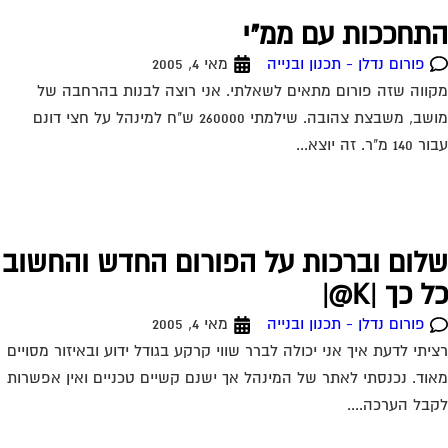
תחככות עם ממ"י
פורום נדלן - תכנון ובנייה
מאי 4, 2005
ווה שזה פורום מתאים לשאלתי. אני רוצה לבנות בהרחבה של
מושב, משבצת צהובה. שילמתי 260000 ש"ח למינהל על חצי דונם
1 מ"ר. זה יוצא...
לום וברכות על הפורום החדש והחשוב
 כך |K@|
פורום נדלן - תכנון ובנייה
מאי 4, 2005
יתי לדעת איך אני יכולה לברר שווי קרקע בגודל ידוע ובאיזור מסויים
וד. נכנסתי לאתר של המינהל אך ישנם קשיים טכניים ואין אפשרות
בל הערכה....