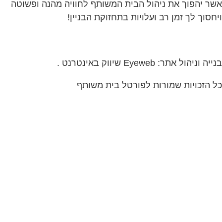
ה וניהול אתר: Eyeweb שיווק באינטרנט .
 הזכויות שמורות לפורטל בית משותף
ים ודיירים
 עכשיו לקבוצת הפייסבוק
 בישראל הנותנת מענה לבעיות
בבית המשותף!!!
לחצו על התמונה או על הכפתור ושלחו בקשת
בדף הקבוצה
לחץ למעבר לקבוצה