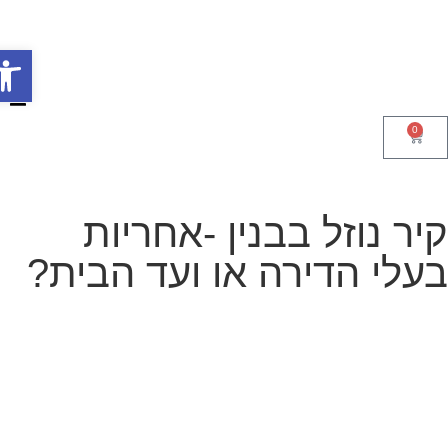
0
פתח סר
יר נוזל בבנין -אחריות
עלי הדירה או ועד הבית?