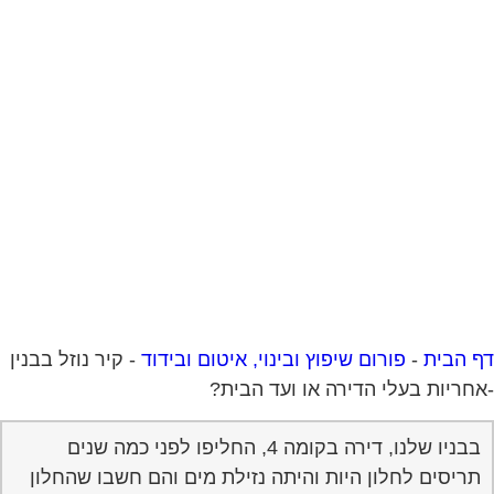
 הבית
-
פורום שיפוץ ובינוי, איטום ובידוד
-
קיר נוזל בבנין
חריות בעלי הדירה או ועד הבית?
בבניו שלנו, דירה בקומה 4, החליפו לפני כמה שנים
תריסים לחלון היות והיתה נזילת מים והם חשבו שהחלון
יפתור את הבעיה, אך היות ומדובר בבנין ישן, כנראה שעם
הזמן, הקיר והטייח סביב החלון מתפוררים ונכנסים שוב
מים. הם דורשים מהבין תיקון הכולל העמדת פיגומים
לחודש ותיקון הקיר וטיוח.