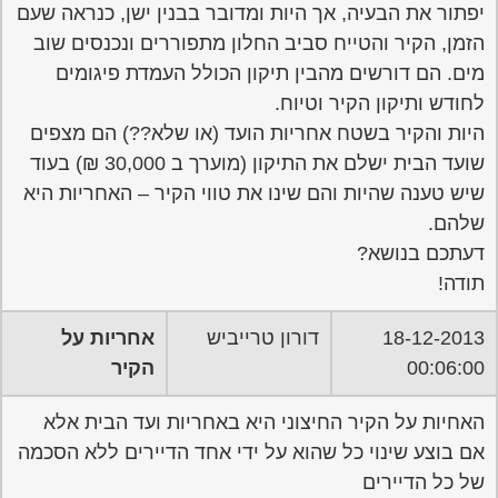
היות והקיר בשטח אחריות הועד (או שלא??) הם מצפים
שועד הבית ישלם את התיקון (מוערך ב 30,000 ₪) בעוד
שיש טענה שהיות והם שינו את טווי הקיר – האחריות היא
שלהם.
דעתכם בנושא?
תודה!
18-12-2013
דורון טרייביש
אחריות על
00:06:00
הקיר
האחיות על הקיר החיצוני היא באחריות ועד הבית אלא
אם בוצע שינוי כל שהוא על ידי אחד הדיירים ללא הסכמה
של כל הדיירים
שירות אישי לוועדי בתים - איתור
בעלי מקצוע
המוקד לדייר של פורטל בית משותף דואג שבעלי מקצוע