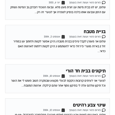
פורום פנאי ועשה זאת בעצמך
יוני 6, 2021
שלום, יש לנו בבית מיטת עץ זוגית מעץ מלא. צבעה הנוכחי דובדבן.גב המיטה נשחק
עם הזמן וצבענו אותו בלכה בנסיון לשפרה אך לצערי זה רק...
בניית מטבח
פורום פנאי ועשה זאת בעצמך
אוגוסט 2, 2004
שלום אני מעונין לקבל טיפים בבנית מטבח 1.היכן אפשר לקנות ולחתוך עץ במחיר
זול 2.באיזה מוצרי פירזול כדאי להשתמש 3.היכן לקנות דלתות לארונות האם
כדאי...
תיקונים בבית חד הורי
פורום פנאי ועשה זאת בעצמך
אוגוסט 10, 2004
לצערי אני לעיתים קרובות נזקקת לבעלי מקצוע שבמקרה הטוב פשטו לי את העור
וכל תיקון שלהם עלה לי בתיקון נוסף אחר שהם קילקלו. ארונות המטבח...
שינוי צבע רהיטים
פורום פנאי ועשה זאת בעצמך
אוגוסט 12, 2004
שלום, האם ניתן לשנות צבע רהיטים (שלחן פורניר) מפליסנדר לדובדבן? 12-08-