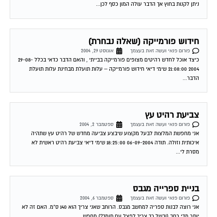
ניתן לקנות בחוץ אך הדבר עולה המון כסף לכן...
חידוש פורמייקה (שאלה נבחרת)
פורום פנאי ועשה זאת בעצמך
אוגוסט 29, 2004
כיצד אוכל לחדש רהיטים מצופים פורמייקה בבייתי , והאם הדבר כדאי בכלל 29-08-
2004 21:08:00 שימי דיאי חידוש פורמייקה – עלות תועלת מבחינת עלות תועלת
הדבר...
צביעת רהיט עץ
פורום פנאי ועשה זאת בעצמך
ספטמבר 2, 2004
אני מחפשת המלצות לבעל מקצוע שיבצע צביעה מחדש של רהיט עץ שתהיה
איכותית וזולה. תודה 06-09-2004 18:25:00 שימי דיאי צביעת רהיט ראשית לא
מסרת לי...
בניית ספרייה מגבס
פורום פנאי ועשה זאת בעצמך
ספטמבר 6, 2004
אני רוצה לבנות ספריה למחשב מגבס. הרוחב שאני צריך הוא 140 ס"מ. האם זה לא
יותר מדי רחב (ובשל כך צריך לפצל עם תומך?) מחפש...