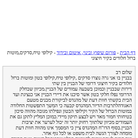
דף הבית
-
פורום שיפוץ ובינוי, איטום ובידוד
-
קילופי טיח,סדקים,מוטות
ברזל חלודים בקיר חיצוני
שלום רב
בבניין בו אני גרה נוצרו סדקים ,קילופי טיח,קילופי בטון ומוטות ברזל
חלודים בקיר חיצוני דרומי של הבניין בין שתי
דירות שבבניין וכמוכן בשבעה עמודים של הבניין.מכיוון שבחלק
הדרומי נפלו חלקי בטון אשר סיכנו את דיירי הבניין אני כנציגת ועד
הבית בקשתי חוות דעת של מהנדס לביקורת מבנים מטעם
האגודהלתרבות הדיור.המהנדס קבעה כי המשך התפשטות החלודה
במוטות הברזל של הקיר וקילופי הבטון ונפילתו מגובה מהווה סיכון
בטיחותי חמור מאד ויש לבצע תיקון מיידי.כמוכן המליץ לתקן גם את
העמודים מכיוון שלתווך רחוק יותר זה יכול לערער את יציבות
הבניין.בסוף הדו"ח המהנדס ציין כי המסמך אינו מהווה חוות דעת
מומחה לצורך הגשה לבית משפט או לכל גוף אחר.