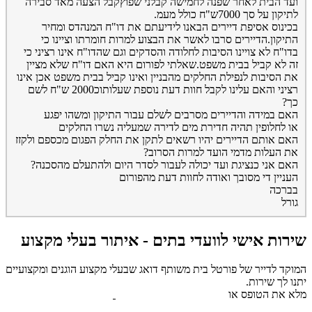
ועד הבית לאחר שפנה לחמישה קבלני שפוץקבל הצעה מאד סבירה
לתיקון על סך 7000ש"ח כולל מעמ.
בכינוס אסיפת דיירים הבאנו לידיעתם את דו"ח המנהדס ומחיר
התיקון.הדיירים סרבו לאשר את הבצוע למרות חומרתו וציינו כי
בדו"ח לא צויינו הסיבות לחלודה והסדקים וגם שהדו"ח אינו רציני כי
זה לא קביל בבית משפט.שאלתי לפורום היא האם דו"ח שלא מציין
את הסיבות לנפילת החלקים מהבניין ואינו קביל בבית משפט אכן אינו
רציני והאם עלינו לקבל חוות דעת נוספת שעלותוכ2000 ש"ח לשם
כך?
האם במידה והדיירים מסרבים לשלם עבור התיקון ומשהו יפגע
או לחלופין תהיה חדירת מים לדירה שמעליה נשרו החלקים
האם אותם הדיירים יהיו רשאים לתקן את החלק הפגום מכספם ולקזז
את העלות מדמי הועד למרות הסרוב?
האם אני כנציגת ועד יכולה לעבור לסדר היום ולהתעלם מהסכנה?
העניין די מסובך ואודה לחוות דעת מהפורום
בברכה
גורל
שירות אישי לוועדי בתים - איתור בעלי מקצוע
המוקד לדייר של פורטל בית משותף דואג שבעלי מקצוע הוגנים ומקצועיים
יתנו לך שירות.
מלא את הטופס או
לחץ לשליחת הודעת ווצאפ