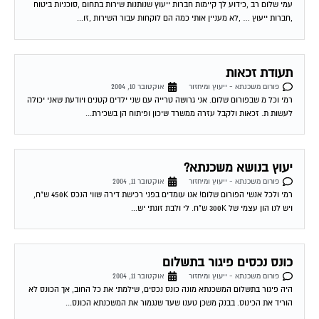
עמי שלום רב ,כידוע לך קיימות חברות ייעוץ שנותנות שירות בתחום ,סוכניות ביטוח
,חברות ייעוץ … ,לא מעניין אותי כמה הם לוקחות עבור השירות ,זו...
תעודת זכאות
פורום משכנתא - ייעוץ ומיחזור
אוקטובר 10, 2004
רמי וכל מ שבפורום שלום. אני גרושה טרייה עם שני ילדים קטנים ויודעת שאני יכולה
לעשות ת. זכאות ולקבל עזרה ממשרד שיכון ופיתוח הן בשכירת...
יעוץ בנושא משכנתא?
פורום משכנתא - ייעוץ ומיחזור
אוקטובר 11, 2004
רמי ולכל אנשי הפורום שלום! אנו עומדים בפני רכישת דירה שווי הנכס 450K ש"ח,
ויש לנו הון עצמי של 300K ש"ח. לי ולבת זוגתי יש...
כונס נכסים פיגור בתשלום
פורום משכנתא - ייעוץ ומיחזור
אוקטובר 11, 2004
היה פיגור בתשלום המשכנתא מונה כונס נכסים, שילמתי את כל החוב, אך הכונס לא
הוריד את הכינוס. בבנק משכן טענו שעד שנגמור את המשכנתא הכונס...