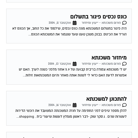
כונס נכסים פיגור בתשלום
פורום משכנתא - ייעוץ ומיחזור
אוקטובר 11, 2004
היה פיגור בתשלום המשכנתא מונה כונס נכסים, שילמתי את כל החוב, אך הכונס לא
הוריד את הכינוס. בבנק משכן טענו שעד שנגמור את המשכנתא הכונס...
מיחזור משכנתא
פורום משכנתא - ייעוץ ומיחזור
אוקטובר 13, 2004
יש לי משכנתא צמודה בריבית קבועה של 5.9 אחוז מלפני כשנה לערך. האם יש
אפשרות לדעת האם כדאי לי לשנות אותה מאחר והיום המשכנתאות זולות...
להתכונן למשכנתא
פורום משכנתא - ייעוץ ומיחזור
אוקטובר 16, 2004
להלן מספר טיפים לפני החתימה על חוזה המשכנתה המשעבד את רוכשי הדירות
לעשרות שנים . 1.סקר שוק -דבר ראשון מומלץ לעשות שיעורי בית . shopping...