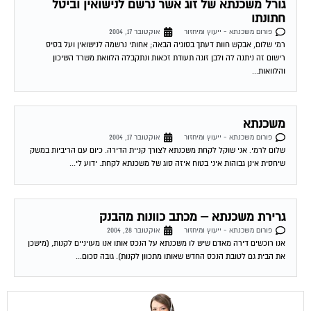
גורל משכנתא של זוג אשר נרשם לנישואין וביטל
חתונתו
פורום משכנתא - ייעוץ ומיחזור
אוקטובר 17, 2004
רמי שלום, אבקש חוות דעתך בסוגיה הבאה; אחותי נרשמה לנישואין ועל בסיס
רישום זה ניתנה לה ולבן זוגה תעודת זכאות ונתקבלה הלוואת משרד השיכון
והלוואות...
משכנתא
פורום משכנתא - ייעוץ ומיחזור
אוקטובר 17, 2004
שלום לרמי. אני שוקל לקחת משכנתא לצורך קניית הדירה. כיום עם הריביות במשק
שיחסית אינן גבוהות איני בטוח איזה סוג של משכנתא לקחת. ידוע לי...
גרירת משכנתא – מכתב כוונות מהבנק
פורום משכנתא - ייעוץ ומיחזור
אוקטובר 28, 2004
אנו רוכשים דירה מאדם שיש לו משכנתא על הנכס אותו אנו מעויניים לקנות, (מישכן
את הבית גם לטובת הנכס החדש שאותו מתכוון לקנות). גובה סכום...