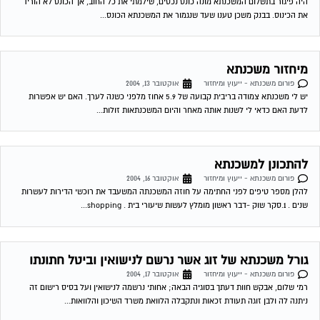
להלן מספר טיפים לפני החתימה על חוזה המשכנתה המשעבד את רוכשי הדירות לעשרות
שנים . 1.סקר שוק -דבר ראשון מומלץ לעשות שיעורי בית . shopping...
גורל משכנתא של זוג אשר נרשם לנישואין וביטל חתונתו
פורום משכנתא - ייעוץ ומיחזור
אוקטובר 17, 2004
רמי שלום, אבקש חוות דעתך בסוגיה הבאה; אחותי נרשמה לנישואין ועל בסיס רישום זה
ניתנה לה ולבן זוגה תעודת זכאות ונתקבלה הלוואת משרד השיכון והלוואות...
משכנתא
פורום משכנתא - ייעוץ ומיחזור
אוקטובר 17, 2004
שלום לרמי. אני שוקל לקחת משכנתא לצורך קניית הדירה. כיום עם הריביות במשק שיחסית
אינן גבוהות איני בטוח איזה סוג של משכנתא לקחת. ידוע לי...
גרירת משכנתא – מכתב כוונות מהבנק
פורום משכנתא - ייעוץ ומיחזור
אוקטובר 28, 2004
אנו רוכשים דירה מאדם שיש לו משכנתא על הנכס אותו אנו מעויניים לקנות, (מישכן את הבית
גם לטובת הנכס החדש שאותו מתכוון לקנות). גובה סכום...