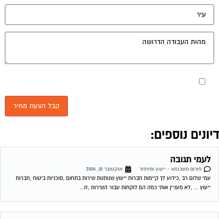
יונים נוספים:
לעמי תגובה
פורום משכנתא - ייעוץ ומיחזור
אוקטובר 10, 2004
עמי שלום רב ,כידוע לך קיימות חברות ייעוץ שנותנות שירות בתחום ,סוכניות ביטוח ,חברות
ייעוץ … ,לא מעניין אותי כמה הם לוקחות עבור השירות ,זו...
תעודת זכאות
פורום משכנתא - ייעוץ ומיחזור
אוקטובר 10, 2004
רמי וכל מ שבפורום שלום. אני גרושה טרייה עם שני ילדים קטנים ויודעת שאני יכולה לעשות
ת. זכאות ולקבל עזרה ממשרד שיכון ופיתוח הן בשכירת...
יעוץ בנושא משכנתא?
פורום משכנתא - ייעוץ ומיחזור
אוקטובר 11, 2004
רמי ולכל אנשי הפורום שלום! אנו עומדים בפני רכישת דירה שווי הנכס 450K ש"ח, ויש לנו הון
עצמי של 300K ש"ח. לי ולבת זוגתי יש...