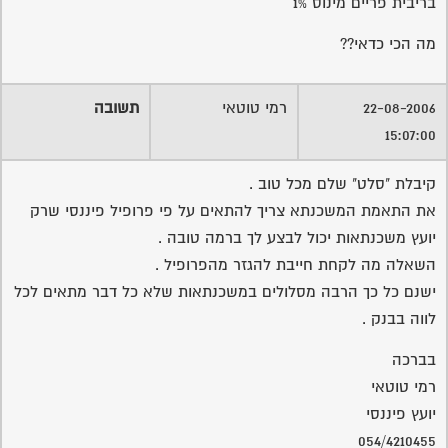
השאלה מה לקחת חייבת להגזר מהפרופיל .
ישנם כל כך הרבה מסלולים במשכנתאות שלא כל דבר מתאים לכל
לווה בבנק .
בברכה
רמי טוטאי
יועץ פיננסי
054/4210455
שירות אישי לוועדי בתים - איתור
בעלי מקצוע
המוקד לדייר של פורטל בית משותף דואג שבעלי מקצוע הוגנים
ומקצועיים יתנו לך שירות.
מלא את הטופס או
לחץ לשליחת הודעת ווצאפ