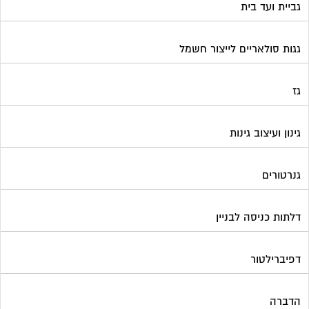
דלתות כניסה לבניין
דפיברילטור
הדברה
הנדימן
הרחקת יונים
התחדשות עירונית
חברות ניהול בתים משותפים