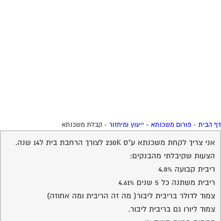
אני צריך לקחת משכנתא ע"ס 230K לצורך הרחבת בית ל14 שנה.
הצעות שקיבלתי מהבנקים:
ריבית קבועה 4.8%
ריבית משתנה כל 5 שנים 4.61%
צמוד לדולר בריבית ליבור( מה זה הריבית ומה אחוזה)
צמוד ליורו גם בריבית ליבור.
בריבית פריים מינוס 1%
מה הכי כדאי??
22-08-2006
רמי טוטאי
תשובה
15:07:00
קיבלת "סלט" שלם מכל טוב .
את התאמת המשכנתא צריך להתאים על פי פרופיל פיננסי שרק
יועץ משכנתאות יכול לבצע לך ברמה טובה .