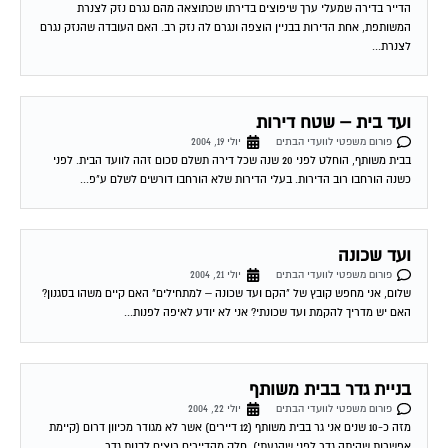
הדייר בדירה שמעלי ערך שיפוצים בדירתו שכתוצאה מהם נגרם נזק לצנרת
המשותפת, אחת הדירות בבניין הוצפה ונגרם לה נזק רב. האם העובדה שהנזק נגרם
לצנרת...
ועד בית – שטח דירות
פורום משפטי לוועדי הבתים
יולי 19, 2004
בבית משותף, הוחלט לפני 20 שנה שכל דירה תשלם סכום זהה לוועד הבית. לפני
כשנה הורחבו רוב הדירות. בעלי הדירות שלא הורחבו דורשים לשלם ע"פ...
ועד שכונה
פורום משפטי לוועדי הבתים
יולי 21, 2004
שלום, אני מחפש קובץ של "הקם ועד שכונה – למתחילים" האם קיים משהו בסגנון?
האם יש מדריך להקמת ועד שכונתי? אני לא יודע לאיפה לפנות...
בניית גדר בבית משותף
פורום משפטי לוועדי הבתים
יולי 22, 2004
מזה כ-10 שנים אני גר בבית משותף (12 דיירים) אשר לא מגודר מכיוון דרום (קיימת
אפשרות שהיתה גדר לפני שהגעתי). חלק מהדיירים רוצים לבנות גדר...