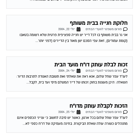
חלוקת חנייה בבית משותף
פורום משפטי לוועדי הבתים
יולי 22, 2004
אני גר בבית משותף בו לכל דייר יש חנייה ספציפית פרטית שלא רשומה בטאבו
(קומת עמודים), זאת עפי הסכם ישן מאוד בין הדיירים (לפני יותר...
זכות לבלת עותק דו"ח מועד הבית
פורום משפטי לוועדי הבתים
יולי 24, 2004
לעו"ד עפר שחל שלום, אנא ראה את שאלתי ואת תשובת האגודה לתרבות הדיור:
השאלה: היכן מעוגנת בחוק זכותו של דייר המשלם מיסי ועד בית, לקבל...
הזכות לקבלת עותק מדו"ח
פורום משפטי לוועדי הבתים
יולי 25, 2004
לעו"ד עפר שחל שלום בכל ארגון, כאשר יש סיבה לחשוב כי ענייני הכספים אינם
מתנהלים כשורה עולה שאלת הביקורת. בחינה מעמיקה של דו"ח כספי לא...