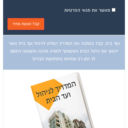
מאשר את תנאי הפרטיות
ועד בית, קבל במתנה את המדריך המלא לניהול ועד בית אשר
יהפוך את ניהול הבית המשותף לחוויה מהנה ופשוטה ויחסוך
לך זמן רב ועלויות בתחזוקת הבניין!