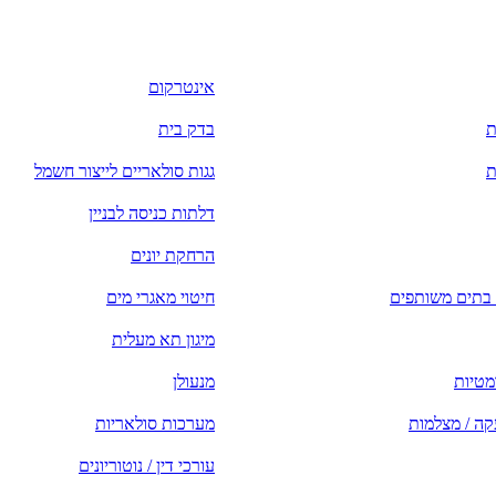
אינטרקום
ת
בדק בית
ת
גגות סולאריים לייצור חשמל
דלתות כניסה לבניין
הרחקת יונים
ן בתים משותפים
חיטוי מאגרי מים
מיגון תא מעלית
מטיות
מנעולן
ה / מצלמות
מערכות סולאריות
עורכי דין / נוטוריונים