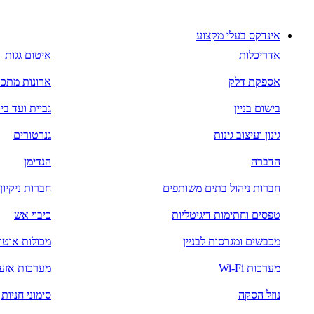
דלג
לתוכן
אינדקס בעלי מקצוע
אדריכלות
איטום גגות
אספקת דלק
ארונות מתכ
בישום בניין
גביית ועד בי
גינון ועיצוב גינות
גנרטורים
הדברה
הנדימן
חברות ניהול בתים משותפים
חברות ניקיו
טפסים וחתימות דיגיטליות
כיבוי אש
מכבשים ומגרסות לבניין
מכולות אוטו
מערכות Wi-Fi
מערכות אזעק
נוזל הסקה
סימוני חניות