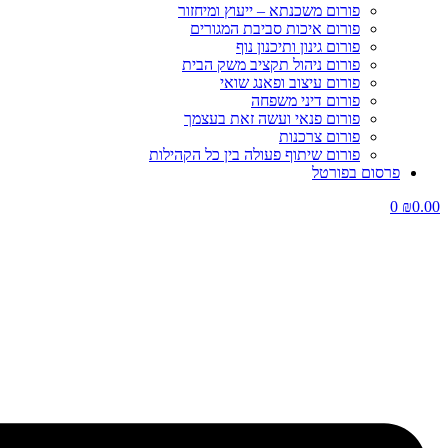
פורום משכנתא – ייעוץ ומיחזור
פורום איכות סביבת המגורים
פורום גינון ותיכנון נוף
פורום ניהול תקציב משק הבית
פורום עיצוב ופאנג שואי
פורום דיני משפחה
פורום פנאי ועשה זאת בעצמך
פורום צרכנות
פורום שיתוף פעולה בין כל הקהילות
פרסום בפורטל
0
₪
0.00