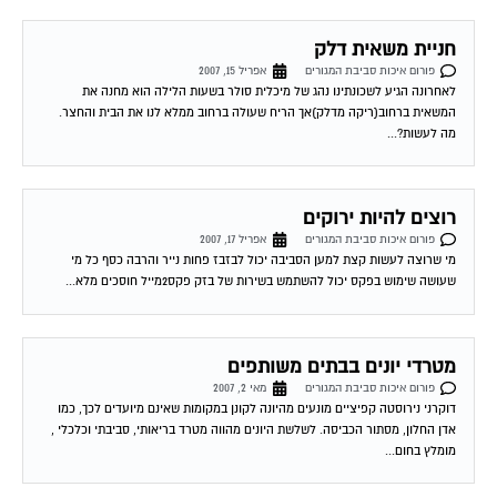
חניית משאית דלק
פורום איכות סביבת המגורים
אפריל 15, 2007
לאחרונה הגיע לשכונתינו נהג של מיכלית סולר בשעות הלילה הוא מחנה את
המשאית ברחוב(ריקה מדלק)אך הריח שעולה ברחוב ממלא לנו את הבית והחצר.
מה לעשות?...
רוצים להיות ירוקים
פורום איכות סביבת המגורים
אפריל 17, 2007
מי שרוצה לעשות קצת למען הסביבה יכול לבזבז פחות נייר והרבה כסף כל מי
שעושה שימוש בפקס יכול להשתמש בשירות של בזק פקס2מייל חוסכים מלא...
מטרדי יונים בבתים משותפים
פורום איכות סביבת המגורים
מאי 2, 2007
דוקרני נירוסטה קפיציים מונעים מהיונה לקונן במקומות שאינם מיועדים לכך, כמו
אדן החלון, מסתור הכביסה. לשלשת היונים מהווה מטרד בריאותי, סביבתי וכלכלי ,
מומלץ בחום...