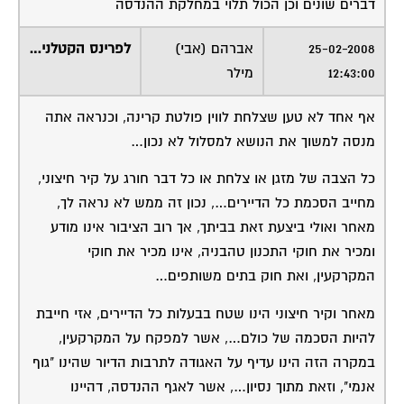
דברים שונים וכן הכול תלוי במחלקת ההנדסה
25-02-2008
אברהם (אבי)
לפרינס הקטלני…
12:43:00
מילר
אף אחד לא טען שצלחת לווין פולטת קרינה, וכנראה אתה
מנסה למשוך את הנושא למסלול לא נכון…
כל הצבה של מזגן או צלחת או כל דבר חורג על קיר חיצוני,
מחייב הסכמת כל הדיירים…, נכון זה ממש לא נראה לך,
מאחר ואולי ביצעת זאת בביתך, אך רוב הציבור אינו מודע
ומכיר את חוקי התכנון טהבניה, אינו מכיר את חוקי
המקרקעין, ואת חוק בתים משותפים…
מאחר וקיר חיצוני הינו שטח בבעלות כל הדיירים, אזי חייבת
להיות הסכמה של כולם…, אשר למפקח על המקרקעין,
במקרה הזה הינו עדיף על האגודה לתרבות הדיור שהינו "גוף
אנמי", וזאת מתוך נסיון…, אשר לאגף ההנדסה, דהיינו