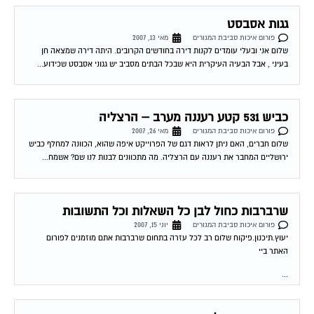
גגות אסבסט
פורום איכות סביבת המגורים
מאי 13, 2007
שלום אני ובעלי עומדים לקנות דירה בחודשים הקרובים. היתה דירה שמצאה חן
בעיני , אבל הבעיה העיקרית היא שבכל הבתים מסביב יש גגוני אסבסט שכידוע...
כביש 531 קטע רעננה מערב – הרצליה
פורום איכות סביבת המגורים
מאי 26, 2007
שלום חברים, האם ניתן לראות דגם של הפרוייקט איפה שהוא, הכוונה למחלף כביש
ירושליים המחבר את רעננה עם הרצליה. מה מתכוונים לבנות לנו שם? אשמח...
שרברבות כחול לבן כל השאלות וכל התשובות
פורום איכות סביבת המגורים
יוני 15, 2007
יעוץ.תיכנון.פיקוח שלום רב לכל עזרה בתחום שרברבות אתם מוזמנים לפורום
האתר ביי
...