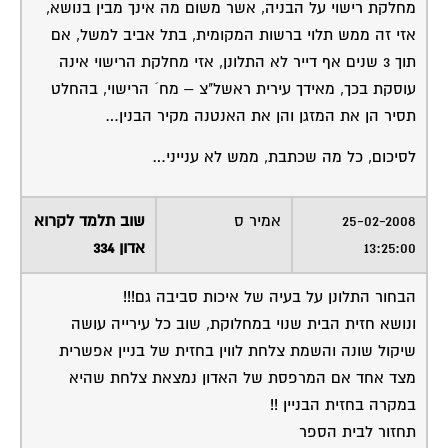
מחלקת רישוי על הבניה, אשר משום מה אינך מבין בנושא,
אזי זה ממש תלוי ברשות המקומית, בתל אביב למשל, אם
תוך 3 שנים אף דייר לא התלונן, אזי מחלקת הרישוי אינה
עוסקת בכך, מאידך עירית ראשל"צ – מח´ הרישוי, בהחלט
תסיר הן את המזגן והן את האנטנה מקיר הבנין…
לסיכום, כל מה שכתבת, ממש לא ענייני…
25-02-2008
אמיר ס
שוב תלמד לקרוא
13:25:00
אדון 334
הבחור התלונן על בעיה של איכות סביבה גם!!!
ונושא חזית הבית שנוי במחלוקת, שוב כל עירייה עושה
שיקול שונה והשמת צלחת לווין בחזית של בניין אפשרית
מצד אחד אם המרפסת של האדון נמצאת צלחת שהיא
במקרה בחזית הבניין !!
תחזור לבית הספר