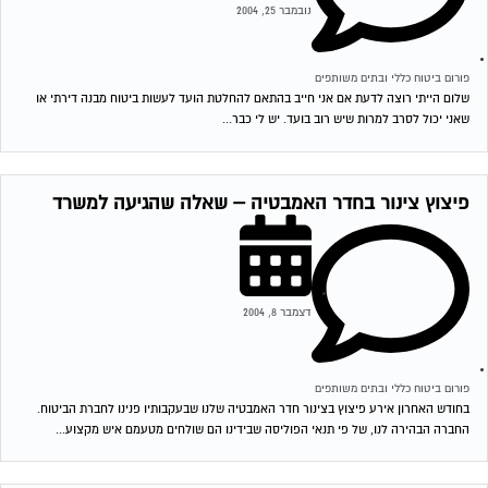
נובמבר 25, 2004
פורום ביטוח כללי ובתים משותפים
שלום הייתי רוצה לדעת אם אני חייב בהתאם להחלטת הועד לעשות ביטוח מבנה דירתי או
שאני יכול לסרב למרות שיש רוב בועד. יש לי כבר...
פיצוץ צינור בחדר האמבטיה – שאלה שהגיעה למשרד
דצמבר 8, 2004
פורום ביטוח כללי ובתים משותפים
בחודש האחרון אירע פיצוץ בצינור חדר האמבטיה שלנו שבעקבותיו פנינו לחברת הביטוח.
החברה הבהירה לנו, של פי תנאי הפוליסה שבידינו הם שולחים מטעמם איש מקצוע...