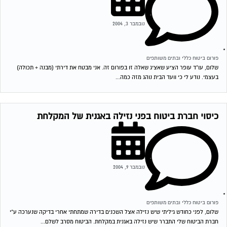
נובמבר 3, 2004
פורום ביטוח כללי ובתים משותפים
שלום, עו"ד עופר הציע שאציג שאלה זו בפורום זה. אני מבטח את דירתי (מבנה + תכולה)
בעצמי. נודע לי כי וועד הבית נוהג מזה כמה...
כיסוי חברת ביטוח בפני נזילה באגנית של המקלחת
נובמבר 9, 2004
פורום ביטוח כללי ובתים משותפים
שלום, לפני כחודש גיליתי שיש נזילה אצל השכנים בדירה שמתחתי אחרי בדיקה שנערכה ע"י
חברת הביטוח שלי התברר שיש נזילה באגנית במקלחת. הביטוח מסרב לשלם...