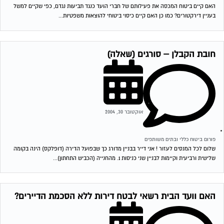
האם קיים ביטוח המכסה את פעילותם של חברי הועד כנגד תביעות נגדם, כפי שקיים למשל
בעניין דירקטורים? כמו כן האם קיים כיסוי ביטוחי להוצאות משפטיות...
חובת הקבלן – סורגים (שאלה)
אוקטובר 30, 2004
פורום ביטוח כללי ובתים משותפים
שלום לכל המנסים לעזור ! אני דייר בבניין מדורג כך שבפועל הדירה (דופלקס) הינה בקומה
שלישית ורביעית וקיימות לבניין שני כניסות 1. מהחנייה (הכביש התחתון)...
האם וועד הבית רשאי לבטח דירות ללא הסכמת הדיירים?