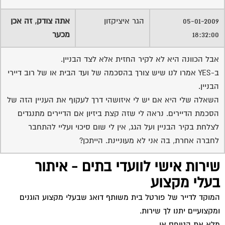
05-01-2009
הגר איציקזון
אתה צודק, זה אכן
18:32:00
מכער
אבל הכוונה היא לא לקיר החזית אלא לצד הבניין.
ב-YES אמרו לנו שיש צורך בהסכמה של ועד הבית או של רוב דיירי
הבניין.
השאלה שלי היא אם יש לי איזושהי דרך לעקוף את העניין הזה של
הסכמת הדיירים. נראה לי שזה קצת ביזיון אם הדיירים מתנגדים
לצלחת בקיר הבניין ועל הגג, אין לי שום סיכוי ועליי להתחבר
לחברה אחרת, בה אני לא מעוניינת. הייתכן?
שירות אישי לוועדי בתים - איתור
בעלי מקצוע
המוקד לדייר של פורטל בית משותף דואג שבעלי מקצוע הוגנים
ומקצועיים יתנו לך שירות.
מלא את הטופס או
לחץ לשליחת הודעת ווצאפ