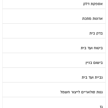
גינון ועיצוב גינות
גנרטורים
דלתות כניסה לבניין
דפיברילטור
הדברה
הנדימן
הרחקת יונים