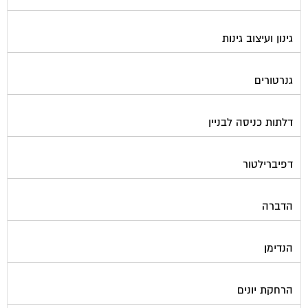
התחדשות עירונית
חברות ניהול בתים משותפים
חברות ניקיון בתים משותפים
חיטוי מאגרי מים
חשמל
טפסים וחתימות דיגיטליות
כיבוי אש
מיגון תא מעלית