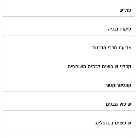
תיבות דואר
פורטל בית משותף
תנאי שימוש ומדיניות פרטיות
בית
מגזינים מקצועיים
אינדקס נותני שירותים לוועד הבית
קבוצת הפייסבוק
פרסום באתר
תקנון החנות
הצהרת נגישות
צור קשר
המגזינים המובילים