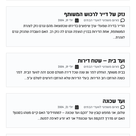
פורום משפטי לוועדי הבתים
יולי 22, 2004
מזה כ-10 שנים אני גר בבית משותף (12 דיירים) אשר לא מגודר מכיוון דרום (קיימת
אפשרות שהיתה גדר לפני שהגעתי). חלק מהדיירים רוצים לבנות גדר...
חלוקת חנייה בבית משותף
פורום משפטי לוועדי הבתים
יולי 22, 2004
אני גר בבית משותף בו לכל דייר יש חנייה ספציפית פרטית שלא רשומה בטאבו
(קומת עמודים), זאת עפי הסכם ישן מאוד בין הדיירים (לפני יותר...
זכות לבלת עותק דו"ח מועד הבית
פורום משפטי לוועדי הבתים
יולי 24, 2004
לעו"ד עפר שחל שלום, אנא ראה את שאלתי ואת תשובת האגודה לתרבות הדיור:
השאלה: היכן מעוגנת בחוק זכותו של דייר המשלם מיסי ועד בית, לקבל...
הזכות לקבלת עותק מדו"ח
פורום משפטי לוועדי הבתים
יולי 25, 2004
לעו"ד עפר שחל שלום בכל ארגון, כאשר יש סיבה לחשוב כי ענייני הכספים אינם