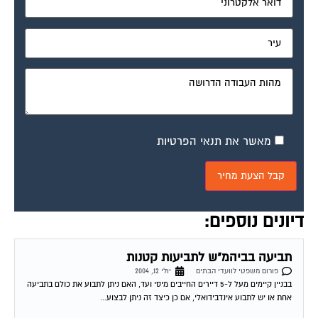
נזק של דייר לרכוש המשותף
פורום משפטי לוועדי הבתים
יולי 19, 2004
הדייר בדירה שמעלי ערך שיפוצים בדירתו שכתוצאה מהם נגרם נזק לצנרת
המשותפת, אחת הדירות בבניין הוצפה ונגרם לה נזק רב. האם העובדה שהנזק נגרם
לצנרת...
ועד בית – שטח דירות
פורום משפטי לוועדי הבתים
יולי 19, 2004
בבית משותף, הוחלט לפני 20 שנה שכל דירה תשלם סכום זהה לוועד הבית. לפני
כשנה הורחבו רוב הדירות. בעלי הדירות שלא הורחבו דורשים לשלם ע"פ...
ועד שכונה
פורום משפטי לוועדי הבתים
יולי 21, 2004
שלום, אני מחפש קובץ של "הקם ועד שכונה – למתחילים" האם קיים משהו בסגנון?
האם יש מדריך להקמת ועד שכונתי? אני לא יודע לאיפה לפנות...
בניית גדר בבית משותף