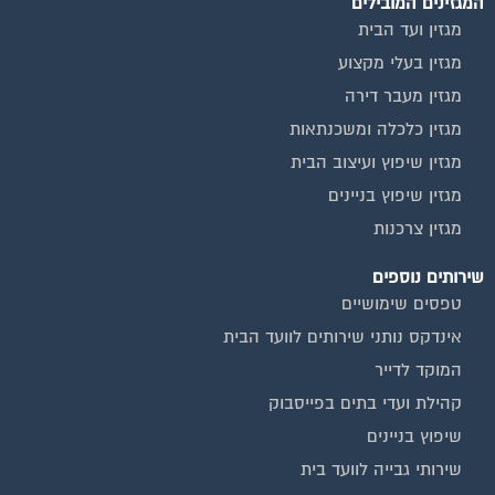
אינדקס נותני שירותים לוועד הבית
איטום גגות
ביטוח ועד בית
חיטוי מאגרי מים
כיבוי אש
מערכות סולאריות
משאבות מים
חברות ניקיון בתים משותפים
צביעת חדרי מדרגות
שיפוץ מבנים
ועד בית, קבל במתנה את המדריך המלא לניהול ועד בית אשר
יהפוך את ניהול הבית המשותף לחוויה מהנה ופשוטה ויחסוך לך זמן
רב ועלויות בתחזוקת הבניין!