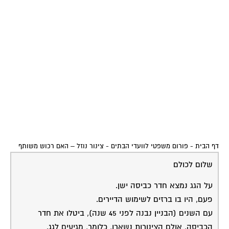
על שעון המים של דירתי.
החיבור הזה הינו כנראה מהימים שהיה שעון מים אחד לכל
הדיירים, ועם השנים, היה נוח להשאיר חיבור זה כך.
משעון המים עד לכניסה לדירתי הוחלף הצינור לצינור
פלסטיק.
הקטע מהכניסה לדירתי עד הגג נשאר צינור ברזל ישן.
כעת, צינור זה נוזל בנקודה שמעל לחיבור לדירתי, כלומר,
לא בקטע שהוחלף לפלסטיק אלא בחלק הברזל.
האם זהו חלק ששיך לרכוש המשותף ?
עלי לדעת כי אז התיקון נופל על הוועד ולא עלי.
בתודה
שלמה
שירות אישי לוועדי בתים - איתור בעלי