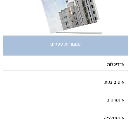
ארונות מתכת
בדק בית
ביטוח ועד בית
בישום בניין
גביית ועד בית
גגות סולאריים לייצור חשמל
גז