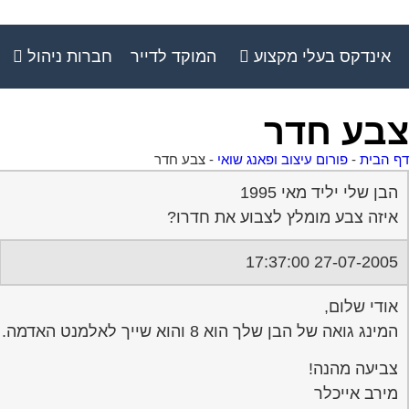
אינדקס בעלי מקצוע
המוקד לדייר
חברות ניהול
צבע חדר
דף הבית
-
פורום עיצוב ופאנג שואי
-
צבע חדר
הבן שלי יליד מאי 1995
איזה צבע מומלץ לצבוע את חדרו?
27-07-2005 17:37:00
אודי שלום,
המינג גואה של הבן שלך הוא 8 והוא שייך לאלמנט האדמה. לכן צבעים שייטיבו עימו הם: כתומים, צהובים, חומים למיניהם או צבעי אש – אדומים, סגולים למיניהם.
צביעה מהנה!
מירב אייכלר