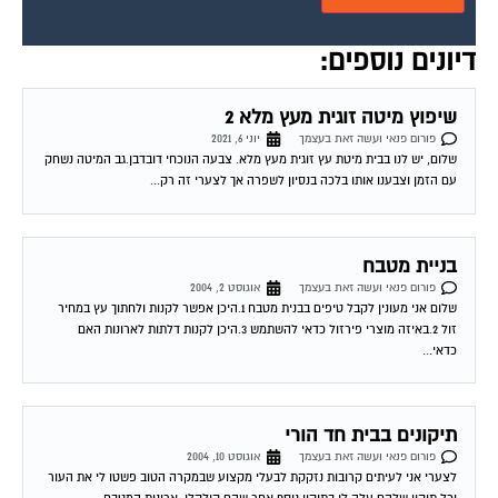
דיונים נוספים:
שיפוץ מיטה זוגית מעץ מלא 2
פורום פנאי ועשה זאת בעצמך
יוני 6, 2021
שלום, יש לנו בבית מיטת עץ זוגית מעץ מלא. צבעה הנוכחי דובדבן.גב המיטה נשחק
עם הזמן וצבענו אותו בלכה בנסיון לשפרה אך לצערי זה רק...
בניית מטבח
פורום פנאי ועשה זאת בעצמך
אוגוסט 2, 2004
שלום אני מעונין לקבל טיפים בבנית מטבח 1.היכן אפשר לקנות ולחתוך עץ במחיר
זול 2.באיזה מוצרי פירזול כדאי להשתמש 3.היכן לקנות דלתות לארונות האם
כדאי...
תיקונים בבית חד הורי
פורום פנאי ועשה זאת בעצמך
אוגוסט 10, 2004
לצערי אני לעיתים קרובות נזקקת לבעלי מקצוע שבמקרה הטוב פשטו לי את העור
וכל תיקון שלהם עלה לי בתיקון נוסף אחר שהם קילקלו. ארונות המטבח...