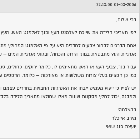
01-03-2006 22:13:00
דבי שלום,
לפי תאריכי הלידה את שייכת לאלמנט העץ ובנך לאלמנט האש. העץ מ
אחת הדרכים לבחור צבעים לחדרים היא על פי האלמנט המחולץ מתא
אנרגיית העץ מתבטאת בגווני הירוק והכחול, ובגווני אנרגיית המים –
עבור בנך, צבעי העץ או האש מתאימים לו, כלומר ירוקים, כחולים, סגול
כמו כן חפצים בעלי צורות משולשות או מאורכות – כלומר, הדפסים עם 
יש לציין כי ייעוץ מעמיק ייבחן את האנרגיות החבויות בחדרים עצמם ו
ולמבנה, יכול לחלץ מסקנות שונות מאלו שחולצו מתאריך הלידה בלבד
בהצלחה!
מירב אייכלר
יועצת פנג שואי