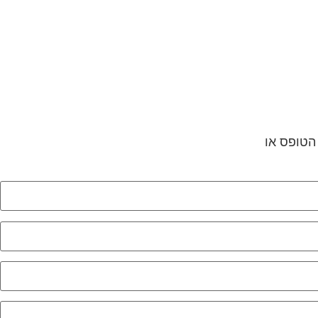
 הטופס או
לחץ לשליחת הודעת ווצאפ