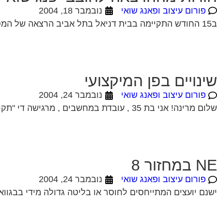
פורום עיצוב ופאנג שואי
נובמבר 18, 2004
ב15 החודש התקיימה בבית דניאל בתל אביב הרצאה של המסטר ג´יוזף יו בפני 120 איש. הנושא היה – כל מה צריכים לדעת על פנג שואי....
שינויים בפן המיקצועי
פורום עיצוב ופאנג שואי
נובמבר 24, 2004
שלום מרינה! אני בת 35 , עובדת במחשבים , מרגישה די "תקוע" .מה יכול לעזור לי להתקדם מבחינה מיקצועית וגם להכניס שפע לביתי? נולדתי 12/10/68....
NE במחזור 8
פורום עיצוב ופאנג שואי
נובמבר 24, 2004
ישנם יועצים המתייחסים לחוסר או בליטה גדולה מידי בבגוואה בארמון NE (במחזור 8) בבית כעל דבר שלילי , היכול להידמות כעל "מקל ב