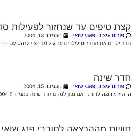
קצת טיפים עד שנחזור לפעילות סד
פורום עיצוב ופאנג שואי
נובמבר 13, 2004
חדר ילדים את החדרים לילדים עד גיל 10 רצוי לרהט עם ריהוט נמוך בכדי שהם לא ירגישו קטנים מדי בחדריהם. האוירה צריכה ליהות עליזה עם...
חדר שינה
פורום עיצוב ופאנג שואי
נובמבר 15, 2004
הי הייתי רוצה לדעת האם נכון למקם חדר שינה בממ"ד ? 18-11-2004 19:49:00 Marina Shulman חדר שינה בממ"ד לשרית שלום, ניתן למקם חדר שינה בממ"ד...
חוויות מההרצאה לחובבי פנג שואי