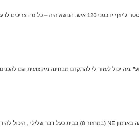
גלגלים" , והמתקשר...