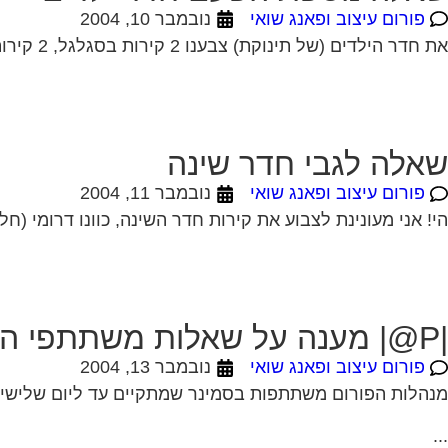
פורום עיצוב ופאנג שואי
נובמבר 10, 2004
את חדר הילדים (של תינוקת) צבענו 2 קירות בסגלגל, 2 קירות בשמנת. הרהיטים בצבע שמנת והם עומדים לפני הקירות הסגלגלים. דעתכן לגבי בחירת הצבעים ואשמח...
שאלה לגבי חדר שינה
פורום עיצוב ופאנג שואי
נובמבר 11, 2004
הי! אני מעונינת לצבוע את קירות חדר השינה, כוונו דרומי (חל
|P@| מענה על שאלות משתתפי הפורום
פורום עיצוב ופאנג שואי
נובמבר 13, 2004
מנהלות הפורום משתתפות בסמינר שמתקיים עד ליום שלישי 17.11 לפיכך תשובות תענינה החל מתאריך זה. נא להתאזר בסבלנו
...