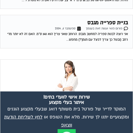
וזולה. תודה 06-09-2004 18:25:00 שימי דיאי צביעת רהיט ראשית לא מסרת לי...
בניית ספרייה מגבס
פורום פנאי ועשה זאת בעצמך
ספטמבר 6, 2004
אני רוצה לבנות ספריה למחשב מגבס. הרוחב שאני צריך הוא 140 ס"מ. האם זה לא יותר מדי
רחב (ובשל כך צריך לפצל עם תומך?) מחפש...
שירות אישי לוועדי בתים!
איתור בעלי מקצוע
המוקד לדייר של פורטל בית משותף דואג שבעלי מקצוע הוגנים
ומקצועיים יתנו לך שירות. מלא את הטופס או
לחץ לשליחת הודעת
ווצאפ