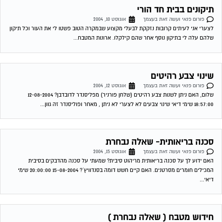
תיקונים בבית חד הורי
פורום פנאי ועשה זאת בעצמך
אוגוסט 10, 2004
לצערי אני לעיתים קרובות נזקקת לבעלי מקצוע שבמקרה הטוב פשטו לי את העור וכל תיקון
שלהם עלה לי בתיקון נוסף אחר שהם קילקלו. ארונות המטבח...
שינוי צבע רהיטים
פורום פנאי ועשה זאת בעצמך
אוגוסט 12, 2004
שלום, האם ניתן לשנות צבע רהיטים (שלחן פורניר) מפליסנדר לדובדבן? 12-08-2004
18:57:00 שימי דיאי שינוי צבעים לא לצערי לא ניתן , מאחר ופוליסנדר זה גוון...
סכנה בריאותית- שאלה נבחרת
פורום פנאי ועשה זאת בעצמך
אוגוסט 15, 2004
האם ידוע לך על סכנה בריאותית מריהוט סיבית? שמעתי על סכנה מהדבקים בסיבית
המכילים חומרים מסרטנים. האם קיים חשש דומה בסנדוויץ´? 15-08-2004 20:00:00 שימי
דיאי...
חידוש מטבח ( שאלה נבחרת )