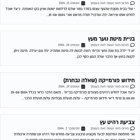
פורום פנאי ועשה זאת בעצמך
אוגוסט 15, 2004
י שלי בבית מטבח שהגוף עצמו בסדר גמור אולם הדלתות ישנות ואינן בקו האופנה. כיצד אוכל
לחדש אותו שיראה יפה ועדכני? תודה מראש אורי 15-08-2004...
בניית מיטת נוער מעץ
פורום פנאי ועשה זאת בעצמך
אוגוסט 28, 2004
יש לי ילדה בת שנה וחצי והייתי רוצה לבנות לה מיטה שתהיה יפה וגם יעילה. מיטה ניתן
לקנות בחוץ אך הדבר עולה המון כסף לכן...
חידוש פורמייקה (שאלה נבחרת)
פורום פנאי ועשה זאת בעצמך
אוגוסט 29, 2004
כיצד אוכל לחדש רהיטים מצופים פורמייקה בבייתי , והאם הדבר כדאי בכלל 29-08-2004
21:08:00 שימי דיאי חידוש פורמייקה – עלות תועלת מבחינת עלות תועלת הדבר...
צביעת רהיט עץ
פורום פנאי ועשה זאת בעצמך
ספטמבר 2, 2004
אני מחפשת המלצות לבעל מקצוע שיבצע צביעה מחדש של רהיט עץ שתהיה איכותית