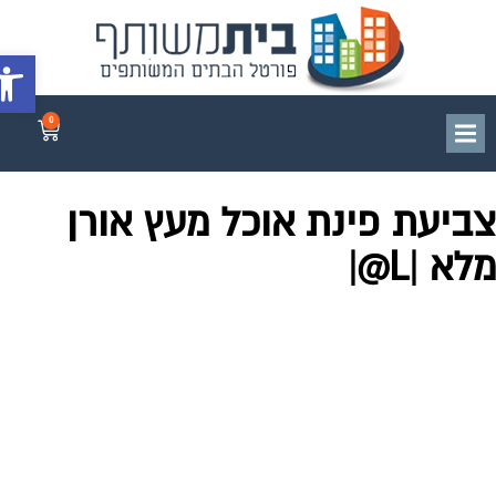
פתח סרג
0
ביעת פינת אוכל מעץ אורן
לא |L@|