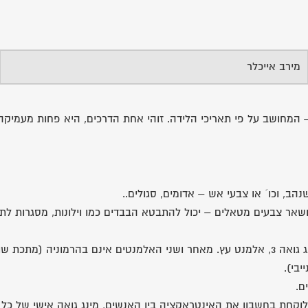
מירב אייכלר
 המחושב על פי תאריכי הלידה. זוהי אחת הדרכים, היא פחות מעמיקה 
 (זהוב, כסוף ושאר צבעים מטאלים – יכול להתבטא הבבדים כמו וילונות, מסגרות 
עבור ההורים – אבא מינג גואה 6 אלמנט מתכת (כמו הבת) ואמא מינג גואה 3, אלמנט עץ. מאחר ושנ
יבי).
ם.
ו לוקחת בחשבון את האינטראקציה בין האנשים, מינג גואה אישי של כ