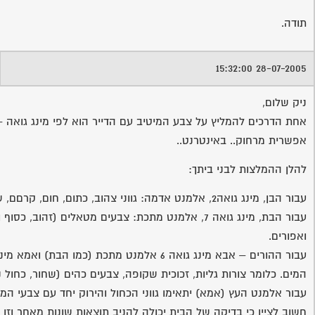
תודה.
28-07-2005 15:32:00
ניק שלום,
אחת הדרכים להמליץ על צבע המיטיב עם הדייר הוא לפי מינג גואה –
אפשרית מרחוק.. באינטרנט..
להלן ההמלצות לבני ביתך:
עבור הבן, מינג גואה2, אלמנט אדמה: גווני צהוב, כתום, חום, קרםם, שנהב, וכו´ או צבעי אש – אדומים, סגולים..
עבור הבת, מינג גואה 7, אלמנט מתכת: צבעים מטאלים
ואפורים.
המים. כלומר צורות גליות, זכוכית שקופה, צבעים כהים (שחור, כחול ני
עבור אלמנט העץ (אמא) יתאימו גווני הכחול והירוק יחד עם צבעי המי
חשוב לציין כי בדיקה של הבית יכולה להניב תוצאות שונות מאחר וז